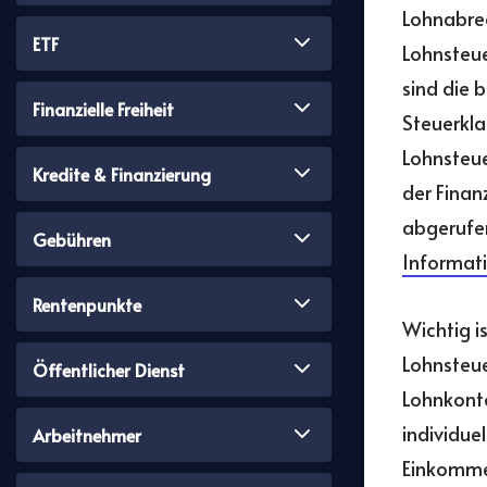
Lohnabrec
ETF
Lohnsteue
sind die
Finanzielle Freiheit
Steuerkla
Lohnsteu
Kredite & Finanzierung
der Finan
abgerufen
Gebühren
Informati
Rentenpunkte
Wichtig i
Lohnsteue
Öffentlicher Dienst
Lohnkonto
individue
Arbeitnehmer
Einkomme