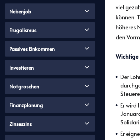
viel geza
Nebenjob
können. T
höheres N
Frugalismus
den Vorm
Passives Einkommen
Wichtige 
Investieren
Der Loh
durchge
Notgroschen
Steuere
Er wird
Finanzplanung
Januara
Solidar
Zinseszins
Er eign