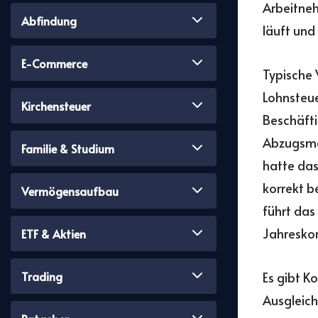
Arbeitneh
Abfindung
läuft und
E-Commerce
Typische 
Lohnsteue
Kirchensteuer
Beschäfti
Abzugsmer
Familie & Studium
hatte das
korrekt b
Vermögensaufbau
führt da
Jahreskor
ETF & Aktien
Trading
Es gibt K
Ausgleich