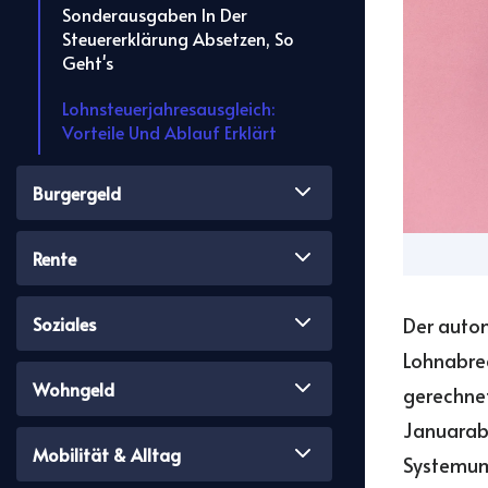
Sonderausgaben In Der
Steuererklärung Absetzen, So
Geht's
Lohnsteuerjahresausgleich:
Vorteile Und Ablauf Erklärt
Burgergeld
Rente
Soziales
Der autom
Lohnabre
Wohngeld
gerechnet
Januarab
Mobilität & Alltag
Systemums