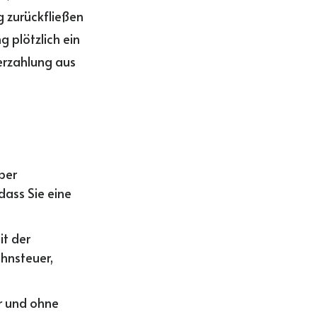
g zurückfließen
g plötzlich ein
erzahlung aus
ber
dass Sie eine
it der
hnsteuer,
er und ohne