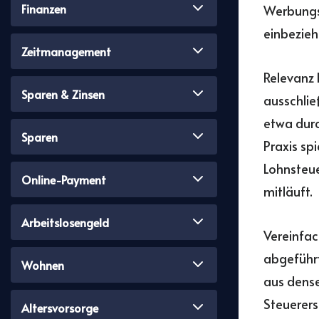
Finanzen
Werbungs
einbezieh
Zeitmanagement
Relevanz 
Sparen & Zinsen
ausschlie
etwa durc
Sparen
Praxis sp
Lohnsteu
Online-Payment
mitläuft.
Arbeitslosengeld
Vereinfac
abgeführt
Wohnen
aus dense
Steuerers
Altersvorsorge