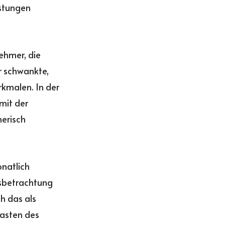
stungen
ehmer, die
r schwankte,
kmalen. In der
mit der
erisch
natlich
esbetrachtung
h das als
lasten des