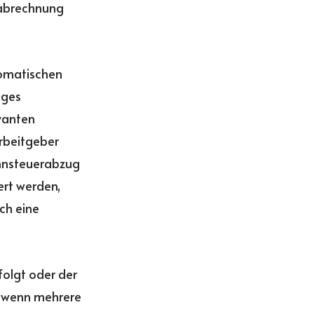
nabrechnung
tomatischen
iges
vanten
rbeitgeber
ohnsteuerabzug
ert werden,
ch eine
folgt oder der
, wenn mehrere