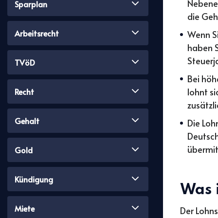
Nebenei
Sparplan
die Geh
Arbeitsrecht
Wenn Si
haben S
Steuerj
TVöD
Bei höh
lohnt s
Recht
zusätzl
Gehalt
Die Loh
Deutsch
übermit
Gold
Kündigung
Was 
Miete
Der Lohns