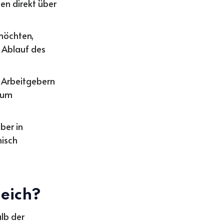
gen direkt über
möchten,
 Ablauf des
 Arbeitgebern
, um
ber in
nisch
leich?
lb der