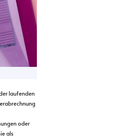
der laufenden
berabrechnung
nungen oder
ie als