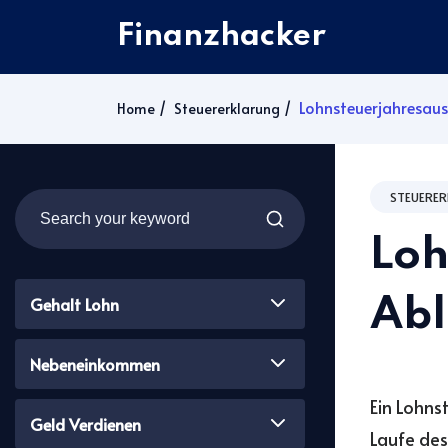
Finanzhacker
Lohnsteuerjahresausg
Home
Steuererklarung
STEUERE
Loh
Gehalt Lohn
Abl
Nebeneinkommen
Ein Lohns
Geld Verdienen
Laufe des