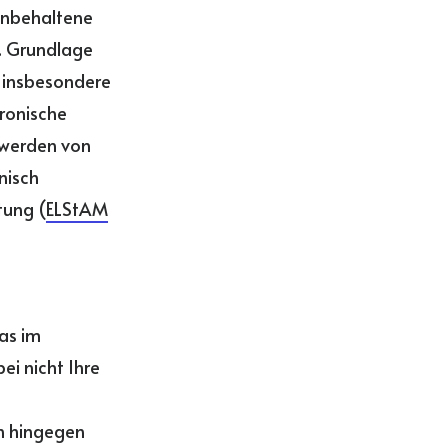
einbehaltene
g. Grundlage
 insbesondere
tronische
 werden von
nisch
tung (
ELStAM
as im
i nicht Ihre
n hingegen