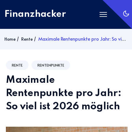
Finanzhacker
Startseite
Maximale Rentenpunkte pro Jahr: So viel ist 2026 möglich
Home
Rente
Rechner
ETF Suche
RENTE
RENTENPUNKTE
Gold
Maximale
Silber
Anmelden
Rentenpunkte pro Jahr:
So viel ist 2026 möglich
Abonnieren