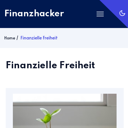
Finanzhacker
Startseite
Finanzielle Freiheit
Home
Rechner
ETF Suche
Finanzielle Freiheit
Gold
Silber
Anmelden
Abonnieren