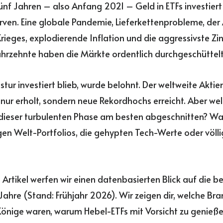
ünf Jahren – also Anfang 2021 – Geld in ETFs investiert
rven. Eine globale Pandemie, Lieferkettenprobleme, der
rieges, explodierende Inflation und die aggressivste Z
ahrzehnte haben die Märkte ordentlich durchgeschüttel
stur investiert blieb, wurde belohnt. Der weltweite Akti
t nur erholt, sondern neue Rekordhochs erreicht. Aber we
dieser turbulenten Phase am besten abgeschnitten? Wa
gen Welt-Portfolios, die gehypten Tech-Werte oder völl
 Artikel werfen wir einen datenbasierten Blick auf die b
 Jahre (Stand: Frühjahr 2026). Wir zeigen dir, welche Br
önige waren, warum Hebel-ETFs mit Vorsicht zu genieße