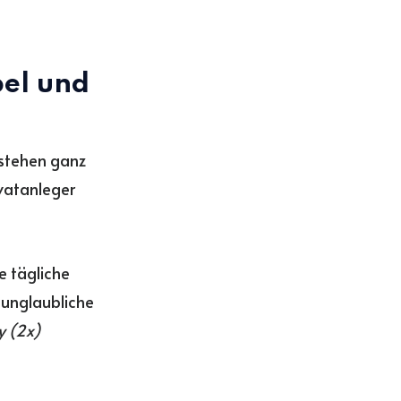
bel und
 stehen ganz
ivatanleger
ie tägliche
 unglaubliche
y (2x)