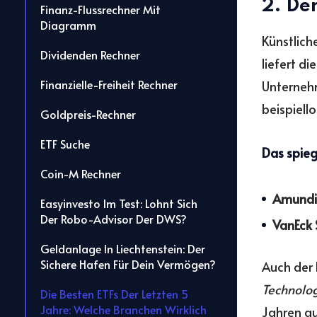
2. De
Finanz-Flussrechner Mit
Diagramm
Künstlich
Dividenden Rechner
liefert di
Finanzielle-Freiheit Rechner
Unternehm
beispiell
Goldpreis-Rechner
ETF Suche
Das spieg
Coin-M Rechner
Amundi
Easyinvesto Im Test: Lohnt Sich
Der Robo-Advisor Der DWS?
VanEck 
Geldanlage In Liechtenstein: Der
Sichere Hafen Für Dein Vermögen?
Auch der 
Technolog
Die Besten ETFs Der Letzten 5
Jahre: Welche Branchen Wirklich
Jahren a