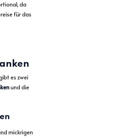
rtional, da
reise für das
Banken
gibt es zwei
nken
und die
ken
und mickrigen