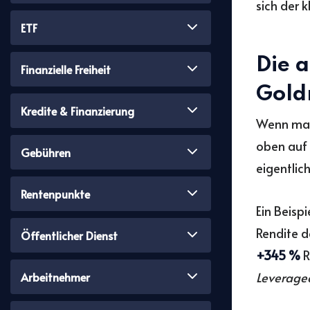
sich der 
ETF
Die 
Finanzielle Freiheit
Gold
Kredite & Finanzierung
Wenn man 
oben auf 
Gebühren
eigentlich
Rentenpunkte
Ein Beispi
Rendite d
Öffentlicher Dienst
+345 %
R
Leverage
Arbeitnehmer