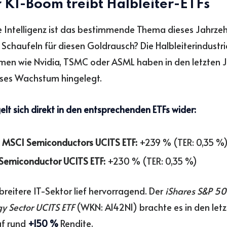
r KI-Boom treibt Halbleiter-ETFs
e Intelligenz ist das bestimmende Thema dieses Jahrzeh
e Schaufeln für diesen Goldrausch? Die Halbleiterindustri
en wie Nvidia, TSMC oder ASML haben in den letzten J
oses Wachstum hingelegt.
elt sich direkt in den entsprechenden ETFs wider:
 MSCI Semiconductors UCITS ETF:
+239 % (TER: 0,35 %
Semiconductor UCITS ETF:
+230 % (TER: 0,35 %)
breitere IT-Sektor lief hervorragend. Der
iShares S&P 50
y Sector UCITS ETF
(WKN: A142N1) brachte es in den letz
uf rund
+150 %
Rendite.