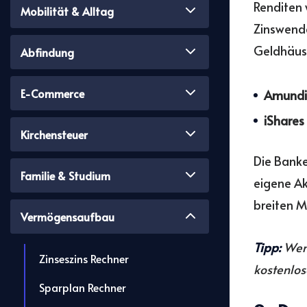
Renditen 
Mobilität & Alltag
Zinswende
Geldhäuse
Abfindung
E-Commerce
Amundi 
iShares
Kirchensteuer
Die Bank
Familie & Studium
eigene Ak
breiten M
Vermögensaufbau
Tipp:
Wenn
Zinseszins Rechner
kostenlo
Sparplan Rechner