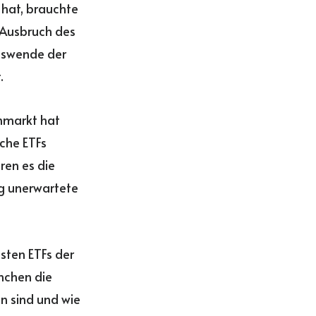
 hat, brauchte
 Ausbruch des
inswende der
t.
enmarkt hat
lche ETFs
ren es die
ig unerwartete
esten ETFs der
anchen die
n sind und wie