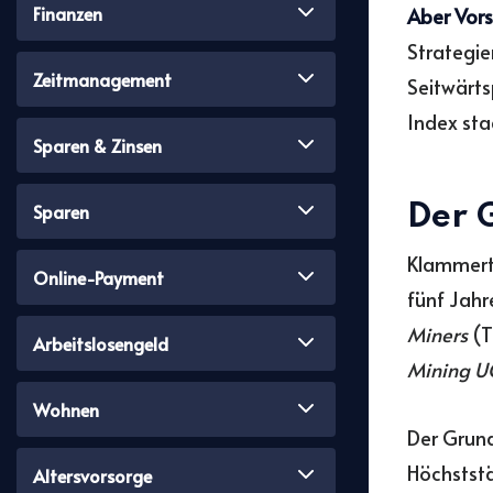
Finanzen
Aber Vors
Strategie
Zeitmanagement
Seitwärts
Index sta
Sparen & Zinsen
Sparen
Der 
Klammert 
Online-Payment
fünf Jahr
Miners
(T
Arbeitslosengeld
Mining UC
Wohnen
Der Grund
Höchststä
Altersvorsorge