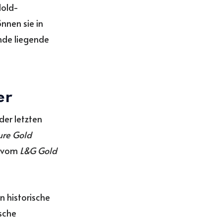
Hold-
nnen sie in
nde liegende
er
der letzten
ure Gold
t vom
L&G Gold
n historische
ische