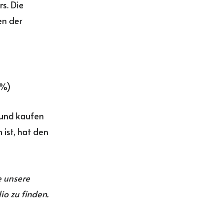
s. Die
en der
 %)
 und kaufen
 ist, hat den
e unsere
io zu finden.