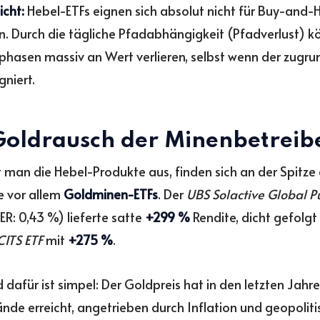
icht:
Hebel-ETFs eignen sich absolut nicht für Buy-and-
n. Durch die tägliche Pfadabhängigkeit (Pfadverlust) kö
phasen massiv an Wert verlieren, selbst wenn der zugru
gniert.
Goldrausch der Minenbetreib
man die Hebel-Produkte aus, finden sich an der Spitze 
e vor allem
Goldminen-ETFs
. Der
UBS Solactive Global P
ER: 0,43 %) lieferte satte
+299 %
Rendite, dicht gefolg
ITS ETF
mit
+275 %
.
 dafür ist simpel: Der Goldpreis hat in den letzten Jahre
nde erreicht, angetrieben durch Inflation und geopolit