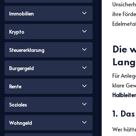
Unsicherh
ihre Förd
Immobilien
Edelmetal
Krypto
Die 
Steuererklarung
Lang
Burgergeld
Für Anleg
klare Gew
Rente
Halbleiter
Soziales
1. Da
Wohngeld
Wer hätte