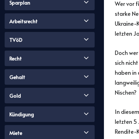
Sparplan
Wer vor f
starke Ne
Arbeitsrecht
Ukraine-K
letzten J
TVöD
Doch wer 
Recht
sich nich
haben in 
Gehalt
langweili
Nischen?
Gold
In diesem
Kündigung
letzten 5
Rendite-K
Miete