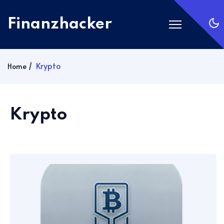
Finanzhacker
Startseite
Krypto
Home
Rechner
ETF Suche
Krypto
Gold
Silber
Anmelden
Abonnieren