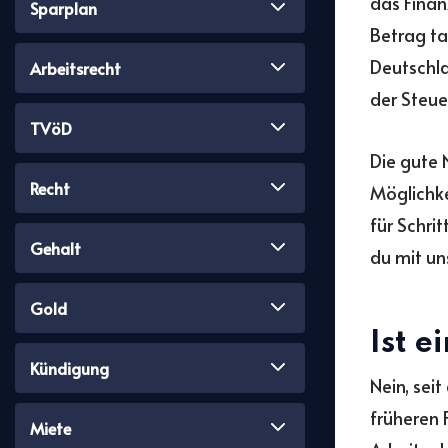
das Finan
Sparplan
Betrag ta
Deutschla
Arbeitsrecht
der Steue
TVöD
Die gute 
Recht
Möglichkei
für Schri
Gehalt
du mit u
Gold
Ist e
Kündigung
Nein, sei
früheren 
Miete