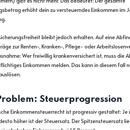
mern) gibt es nicht mehr. Das bedeutet: Der gesamte
gsbetrag erhöht dein zu versteuerndes Einkommen im J
ng.
sicherungsfreiheit bleibt jedoch erhalten. Auf eine Abfi
träge zur Renten-, Kranken-, Pflege- oder Arbeitslosenv
usnahme: Wer freiwillig krankenversichert ist, muss die 
flichtiges Einkommen melden. Das kann in diesem Fall n
auslösen.
Problem: Steuerprogression
che Einkommensteuerrecht ist progressiv gestaltet: J
 desto höher ist der Steuersatz. Der Spitzensteuersatz li