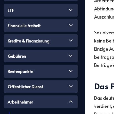
Arbeitneh
Abfindun
ETF
Auszahlu
Finanzielle Freiheit
Sozialver
keine Bei
Kredite & Finanzierung
Einzige A
Gebühren
beitragsp
Beiträge 
Rentenpunkte
Das 
Öffentlicher Dienst
Das deuts
Arbeitnehmer
verdient,