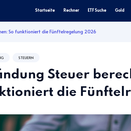
Startseite
Rechner
ETF Suche
Gold
en: So funktioniert die Fünftelregelung 2026
NG
STEUERN
indung Steuer berec
ktioniert die Fünfte