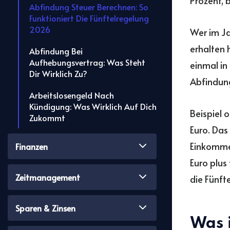
Prozent, 
Abfindung Steuer Berechnen: So
Funktioniert Die Fünftelregelung
2026
Wer im J
erhalten 
Abfindung Bei
Aufhebungsvertrag: Was Steht
einmal in
Dir Wirklich Zu?
Abfindung
Arbeitslosengeld Nach
Kündigung: Was Wirklich Auf Dich
Beispiel 
Zukommt
Euro. Das
Einkommen
Finanzen
Euro plus
Zeitmanagement
die Fünft
Sparen & Zinsen
Was i