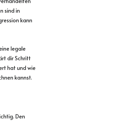
 verhandelten
 sind in
ogression kann
eine legale
rt dir Schritt
ert hat und wie
chnen kannst.
ichtig. Den