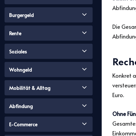
Abfindun
Burgergeld
Die Gesam
Rente
Abfindung
Soziales
Rech
Wohngeld
Konkret a
versteue
Mobilität & Alltag
Euro.
Abfindung
Ohne Fünf
Gesamtes
E-Commerce
Einkommen