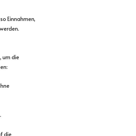
lso Einnahmen,
 werden.
t, um die
ten:
ohne
.
f die