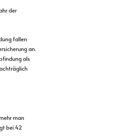
ahr der
ndung fallen
ersicherung an.
Abfindung als
achträglich
e mehr man
egt bei 42