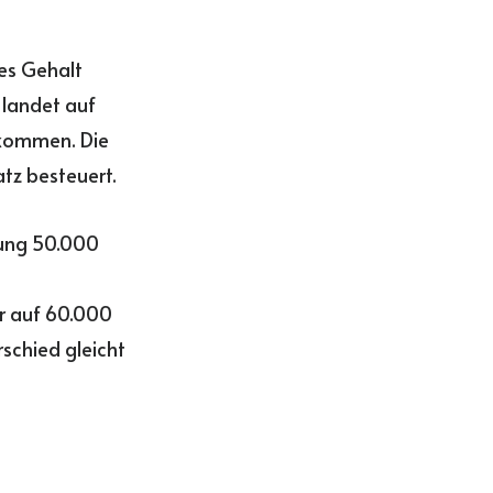
es Gehalt
 landet auf
nkommen. Die
tz besteuert.
dung 50.000
er auf 60.000
rschied gleicht