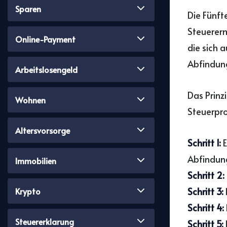
Sparen
Die Fünft
Steuererm
Online-Payment
die sich 
Abfindung
Arbeitslosengeld
Das Prinz
Wohnen
Steuerpro
Altersvorsorge
Schritt 1:
E
Abfindun
Immobilien
Schritt 2:
Schritt 3:
Krypto
Schritt 4:
Steuererklarung
Schritt 5: