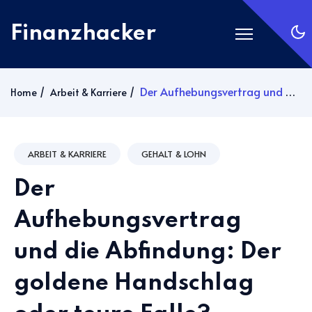
Finanzhacker
Startseite
Der Aufhebungsvertrag und die Abfindung: Der goldene Handschlag oder teure Falle?
Home
Arbeit & Karriere
Rechner
ETF Suche
ARBEIT & KARRIERE
GEHALT & LOHN
Gold
Der
Silber
Anmelden
Aufhebungsvertrag
und die Abfindung: Der
Abonnieren
goldene Handschlag