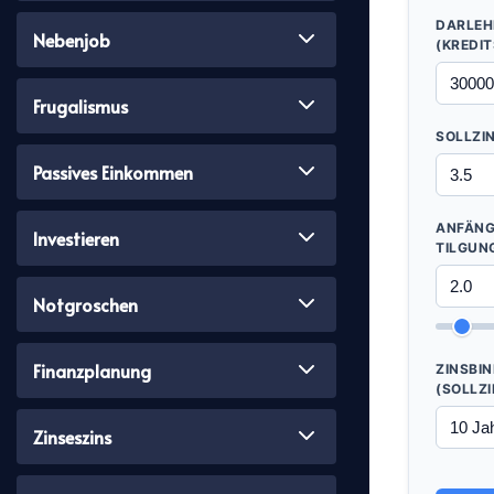
DARLEH
Nebenjob
(KREDI
Frugalismus
SOLLZIN
Passives Einkommen
ANFÄNG
Investieren
TILGUN
Notgroschen
Finanzplanung
ZINSBI
(SOLLZ
Zinseszins