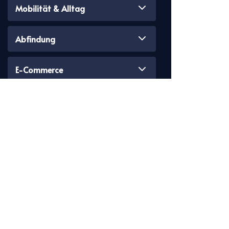
Mobilität & Alltag
Abfindung
E-Commerce
Kirchensteuer
Familie & Studium
Vermögensaufbau
ETF & Aktien
HAS
Trading