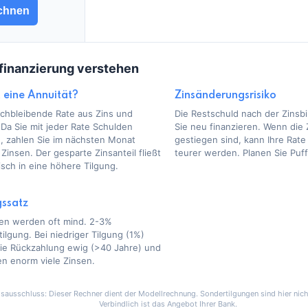
chnen
finanzierung verstehen
t eine Annuität?
Zinsänderungsrisiko
ichbleibende Rate aus Zins und
Die Restschuld nach der Zins
 Da Sie mit jeder Rate Schulden
Sie neu finanzieren. Wenn die
, zahlen Sie im nächsten Monat
gestiegen sind, kann Ihre Rate
Zinsen. Der gesparte Zinsanteil fließt
teurer werden. Planen Sie Puff
sch in eine höhere Tilgung.
gssatz
en werden oft mind. 2-3%
ilgung. Bei niedriger Tilgung (1%)
die Rückzahlung ewig (>40 Jahre) und
en enorm viele Zinsen.
sausschluss: Dieser Rechner dient der Modellrechnung. Sondertilgungen sind hier nich
Verbindlich ist das Angebot Ihrer Bank.