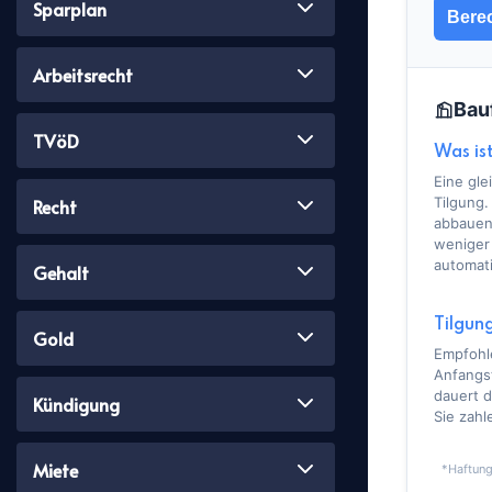
Sparplan
Bere
Arbeitsrecht
Bau
TVöD
Was is
Eine gle
Tilgung.
Recht
abbauen
weniger 
automati
Gehalt
Tilgun
Gold
Empfohl
Anfangst
dauert 
Kündigung
Sie zahl
Miete
*Haftung