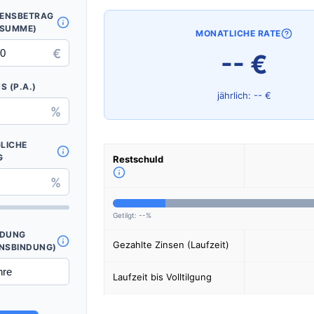
ENSBETRAG
TSUMME)
MONATLICHE RATE
€
-- €
S (P.A.)
jährlich: -- €
%
LICHE
G
Restschuld
%
Getilgt: --%
NDUNG
Gezahlte Zinsen (Laufzeit)
INSBINDUNG)
Laufzeit bis Volltilgung