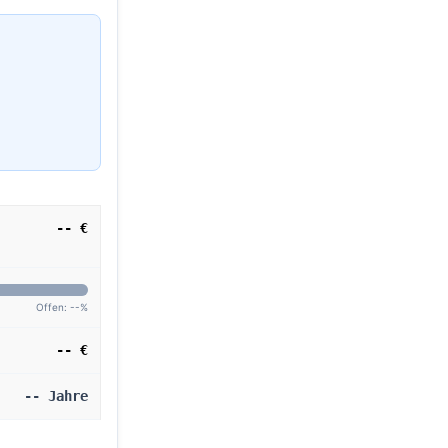
-- €
Offen: --%
-- €
-- Jahre