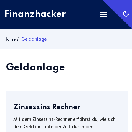
Finanzhacker
Startseite
Geldanlage
Home
Rechner
ETF Suche
Geldanlage
Gold
Silber
Anmelden
Abonnieren
Zinseszins Rechner
Mit dem Zinseszins-Rechner erfährst du, wie sich
dein Geld im Laufe der Zeit durch den