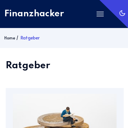
Finanzhacker
Startseite
Ratgeber
Home
Rechner
ETF Suche
Ratgeber
Gold
Silber
Anmelden
Abonnieren