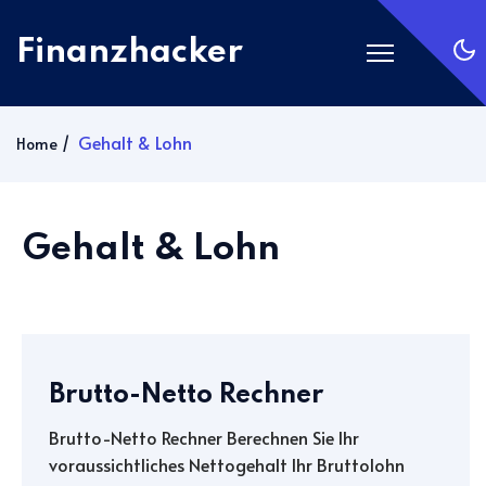
Finanzhacker
Startseite
Gehalt & Lohn
Home
Rechner
ETF Suche
Gehalt & Lohn
Gold
Silber
Anmelden
Abonnieren
Brutto-Netto Rechner
Brutto-Netto Rechner Berechnen Sie Ihr
voraussichtliches Nettogehalt Ihr Bruttolohn