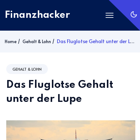
Finanzhacker
Startseite
Das Fluglotse Gehalt unter der Lupe
Home
Gehalt & Lohn
Rechner
ETF Suche
GEHALT & LOHN
Gold
Das Fluglotse Gehalt
Silber
Anmelden
unter der Lupe
Abonnieren