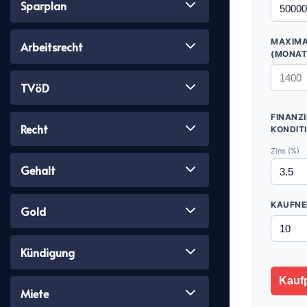
Sparplan
MAXIMA
Arbeitsrecht
(MONAT
TVöD
FINANZ
Recht
KONDIT
Zins (%)
Gehalt
KAUFNE
Gold
Kündigung
Kaufp
Miete