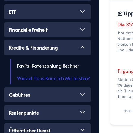
ETF
Tip
Die 35
Finanzielle Freiheit
Ihre mon
Nettoei
bleiben 
Kredite & Finanzierung
und Url
PayPal Ratenzahlung Rechner
Tilgun
Wieviel Haus Kann Ich Mir Leisten?
Starten 
1% daue
die Tilg
Gebühren
Ihnen un
*Haftu
Rentenpunkte
Öffentlicher Dienst