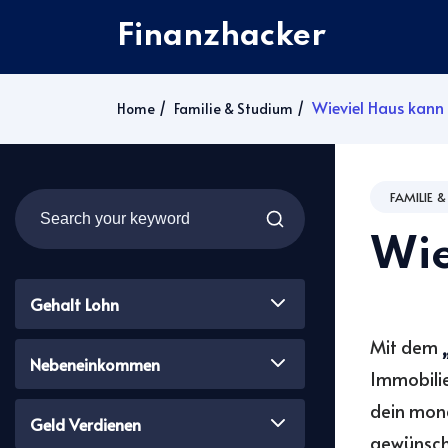
Finanzhacker
Wieviel Haus kann 
Home
Familie & Studium
FAMILIE 
Wie
Gehalt Lohn
Mit dem
Nebeneinkommen
Immobilie
dein mona
Geld Verdienen
gewünscht