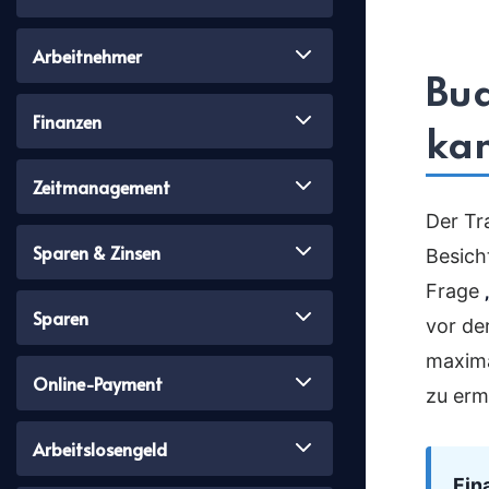
Arbeitnehmer
Bud
Finanzen
kan
Zeitmanagement
Der Tr
Sparen & Zinsen
Besich
Frage
Sparen
vor de
maxima
Online-Payment
zu ermi
Arbeitslosengeld
Fin