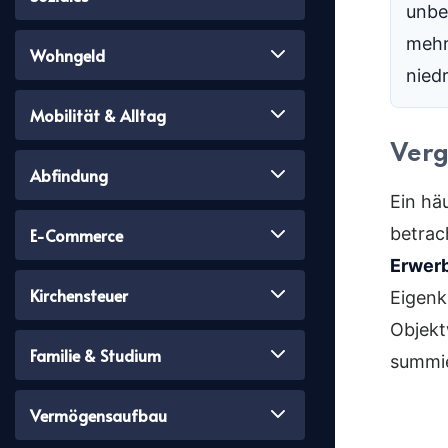
unbe
mehr
Wohngeld
niedr
Mobilität & Alltag
Verg
Abfindung
Ein häu
betrac
E-Commerce
Erwer
Kirchensteuer
Eigenk
Objekt
Familie & Studium
summie
Vermögensaufbau