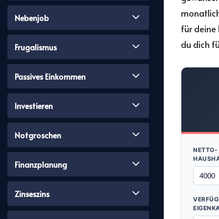
monatlich
Nebenjob
für deine
du dich f
Frugalismus
Passives Einkommen
Investieren
Notgroschen
NETTO-
HAUSHA
Finanzplanung
Zinseszins
VERFÜG
EIGENK