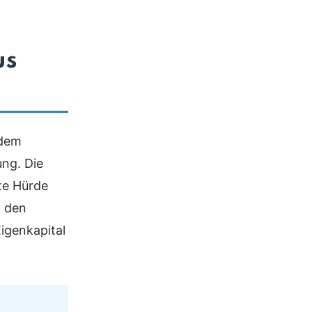
us
 dem
ung. Die
ste Hürde
, den
igenkapital