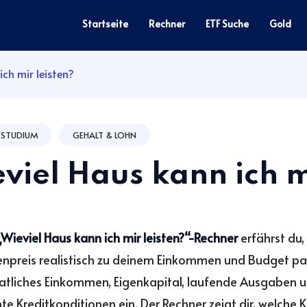
Startseite
Rechner
ETF Suche
Gold
ich mir leisten?
& STUDIUM
GEHALT & LOHN
viel Haus kann ich m
„Wieviel Haus kann ich mir leisten?“-Rechner
erfährst du,
npreis realistisch zu deinem Einkommen und Budget pas
tliches Einkommen, Eigenkapital, laufende Ausgaben 
e Kreditkonditionen ein. Der Rechner zeigt dir, welche 