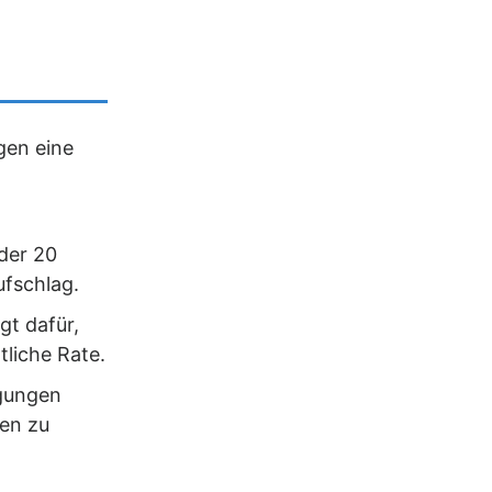
gen eine
der 20
ufschlag.
gt dafür,
tliche Rate.
lgungen
en zu