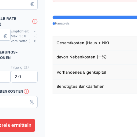
€
LE RATE
Hauspreis
)
Empfohlen:
-
€
Max. 35%
-
)
vom Netto (
€
Gesamtkosten (Haus + NK)
IERUNGS-
davon Nebenkosten (
--
%)
IONEN
Tilgung (%)
Vorhandenes Eigenkapital
Benötigtes Bankdarlehen
BENKOSTEN
%
reis ermitteln