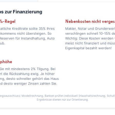
ps zur Finanzierung
%-Regel
Nebenkosten nicht verges
atliche Kreditrate sollte 35% Ihres
Makler, Notar und Grunderwer
nkommens nicht übersteigen. So
verschlingen schnell 10-15% d
Reserven für Instandhaltung, Auto
Wichtig: Diese Kosten werden 
aub.
meist nicht finanziert und mü
Eigenkapital bezahlt werden!
gshöhe
Sie mit mindestens 2% Tilgung. Bei
rt die Rückzahlung ewig. Je höher
ung, desto schneller gehört das Haus
d desto weniger Zinsen zahlen Sie.
ngsausschluss: Modellrechnung. Banken prüfen individuell (Haushaltsrechnung, Schufa
Ergebnisse dienen nur zur Orientierung.