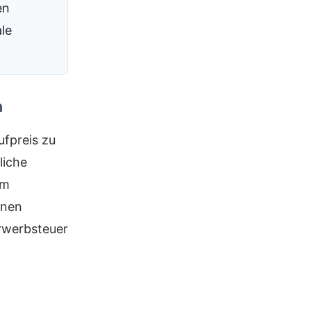
en
le
n
ufpreis zu
liche
em
inen
rwerbsteuer