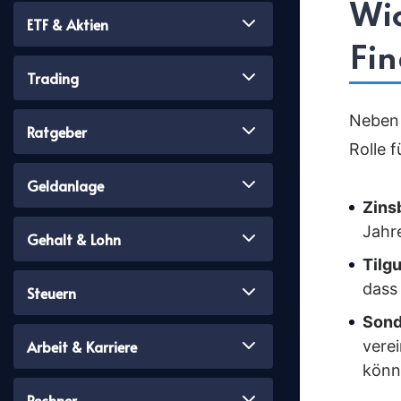
Wic
ETF & Aktien
Fi
Trading
Neben 
Ratgeber
Rolle 
Geldanlage
Zins
Jahr
Gehalt & Lohn
Tilg
dass 
Steuern
Sond
Arbeit & Karriere
vere
könn
Rechner