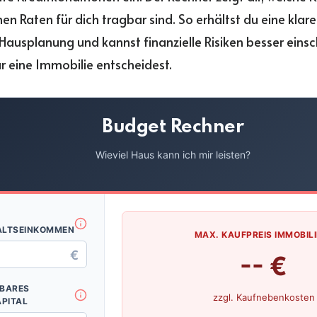
en Raten für dich tragbar sind. So erhältst du eine klar
 Hausplanung und kannst finanzielle Risiken besser eins
ür eine Immobilie entscheidest.
Budget Rechner
Wieviel Haus kann ich mir leisten?
LTSEINKOMMEN
MAX. KAUFPREIS IMMOBILI
€
-- €
BARES
zzgl. Kaufnebenkosten
APITAL