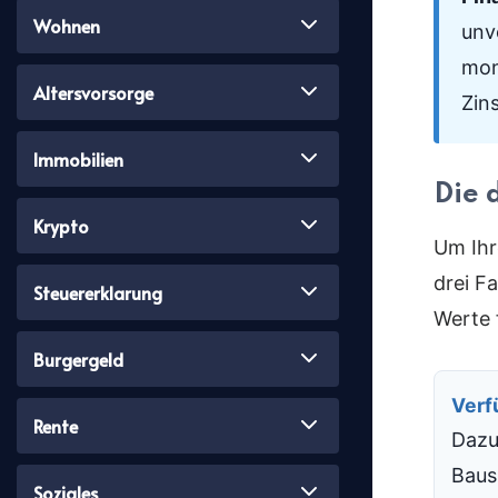
Wohnen
unv
mon
Altersvorsorge
Zin
Immobilien
Die 
Krypto
Um Ihr
drei F
Steuererklarung
Werte 
Burgergeld
Verf
Rente
Dazu
Baus
Soziales