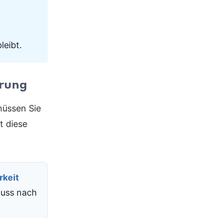
leibt.
erung
müssen Sie
t diese
rkeit
huss nach