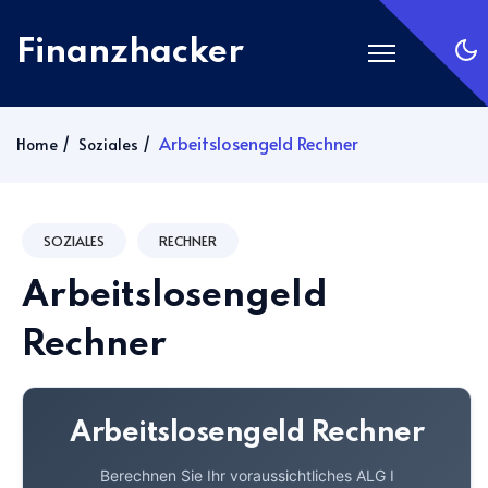
Finanzhacker
Startseite
Arbeitslosengeld Rechner
Home
Soziales
Rechner
ETF Suche
SOZIALES
RECHNER
Gold
Arbeitslosengeld
Silber
Anmelden
Rechner
Abonnieren
Arbeitslosengeld Rechner
Berechnen Sie Ihr voraussichtliches ALG I