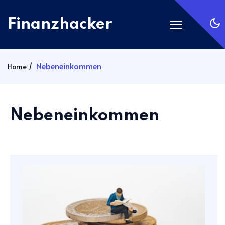
Finanzhacker
Startseite
Nebeneinkommen
Home
Rechner
ETF Suche
Nebeneinkommen
Gold
Silber
Anmelden
Abonnieren