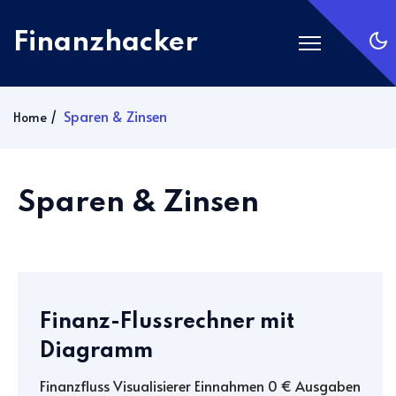
Finanzhacker
Startseite
Sparen & Zinsen
Home
Rechner
ETF Suche
Sparen & Zinsen
Gold
Silber
Anmelden
Abonnieren
Finanz-Flussrechner mit
Diagramm
Finanzfluss Visualisierer Einnahmen 0 € Ausgaben