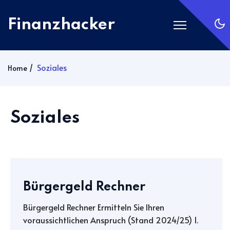
Finanzhacker
Startseite
Soziales
Home
Rechner
ETF Suche
Soziales
Gold
Silber
Anmelden
Abonnieren
Bürgergeld Rechner
Bürgergeld Rechner Ermitteln Sie Ihren
voraussichtlichen Anspruch (Stand 2024/25) 1.