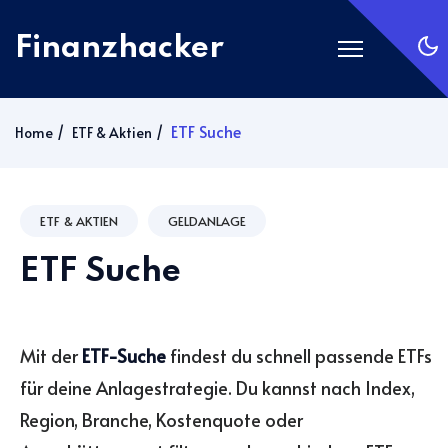
Finanzhacker
Startseite
ETF Suche
Home
ETF & Aktien
Rechner
ETF Suche
ETF & AKTIEN
GELDANLAGE
Gold
ETF Suche
Silber
Anmelden
Mit der
ETF-Suche
findest du schnell passende ETFs
Abonnieren
für deine Anlagestrategie. Du kannst nach Index,
Region, Branche, Kostenquote oder