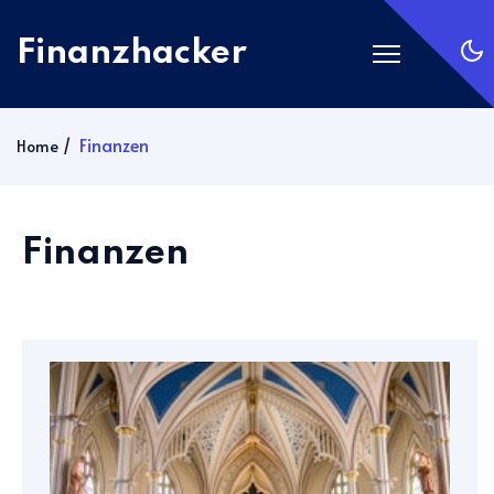
Finanzhacker
Startseite
Finanzen
Home
Rechner
ETF Suche
Finanzen
Gold
Silber
Anmelden
Abonnieren