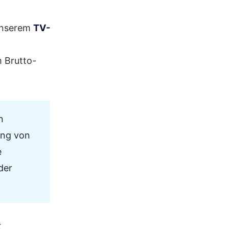
 unserem
TV-
m Brutto-
n
ung von
e
der
k