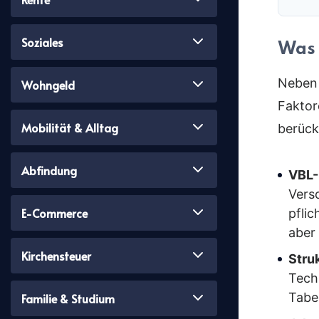
Soziales
Was 
Neben 
Wohngeld
Faktor
Mobilität & Alltag
berück
Abfindung
VBL-
Vers
E-Commerce
pfli
aber 
Kirchensteuer
Stru
Tech
Tabe
Familie & Studium