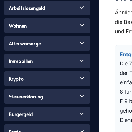
Arbeitslosengeld
Ähnlic
die Be
Wohnen
und Er
Altersvorsorge
Entg
Immobilien
Die 
der T
Krypto
einfa
8 fü
Steuererklarung
E 9 b
geho
Burgergeld
Dien
Rente