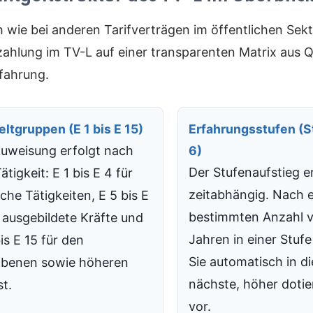
h wie bei anderen Tarifverträgen im öffentlichen Sekt
zahlung im TV-L auf einer transparenten Matrix aus Qu
fahrung.
eltgruppen (E 1 bis E 15)
Erfahrungsstufen (St
Zuweisung erfolgt nach
6)
Der Stufenaufstieg e
ätigkeit: E 1 bis E 4 für
zeitabhängig. Nach e
che Tätigkeiten, E 5 bis E
bestimmten Anzahl 
r ausgebildete Kräfte und
Jahren in einer Stuf
is E 15 für den
Sie automatisch in di
benen sowie höheren
nächste, höher dotie
st.
vor.