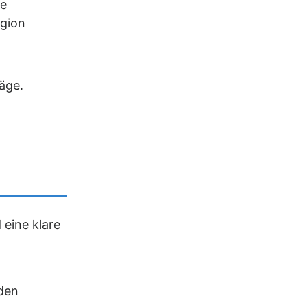
je
egion
äge.
 eine klare
den