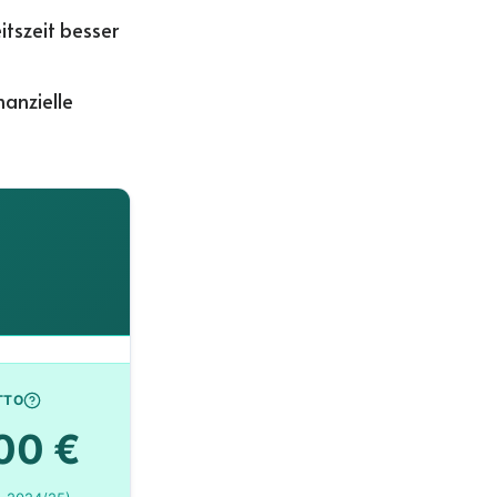
tszeit besser
anzielle
TTO
00 €