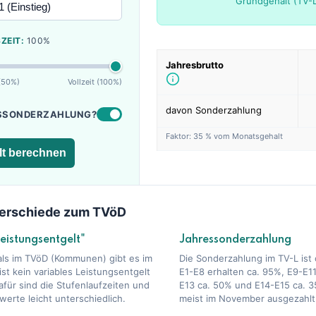
Grundgehalt (TV-
ZEIT:
100%
Jahresbrutto
(50%)
Vollzeit (100%)
davon Sonderzahlung
SSONDERZAHLUNG?
Faktor:
35
% vom Monatsgehalt
lt berechnen
erschiede zum TVöD
eistungsentgelt"
Jahressonderzahlung
als im TVöD (Kommunen) gibt es im
Die Sonderzahlung im TV-L ist o
st kein variables Leistungsentgelt
E1-E8 erhalten ca. 95%, E9-E11
afür sind die Stufenlaufzeiten und
E13 ca. 50% und E14-E15 ca. 3
werte leicht unterschiedlich.
meist im November ausgezahlt