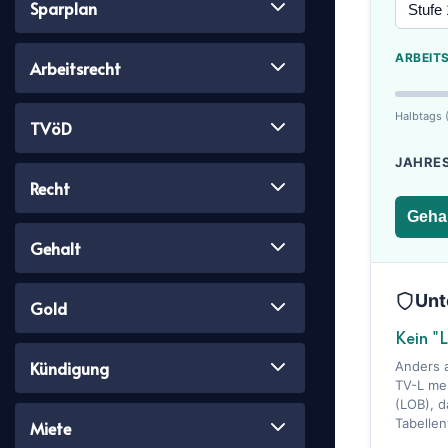
Sparplan
ARBEITS
Arbeitsrecht
Halbtags 
TVöD
JAHRE
Recht
Geha
Gehalt
Unt
Gold
Kein "L
Kündigung
Anders 
TV-L mei
(LOB), d
Tabellen
Miete