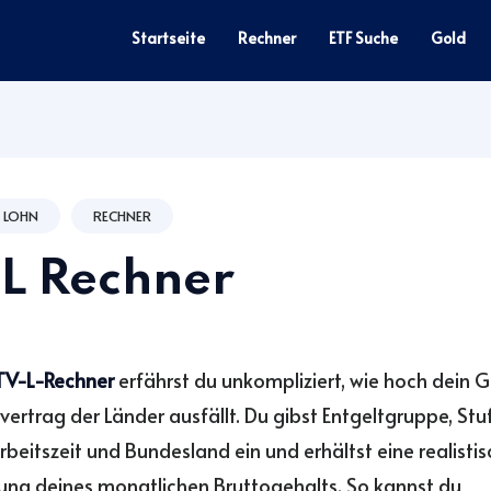
Startseite
Rechner
ETF Suche
Gold
 LOHN
RECHNER
L Rechner
TV-L-Rechner
erfährst du unkompliziert, wie hoch dein 
vertrag der Länder ausfällt. Du gibst Entgeltgruppe, Stu
eitszeit und Bundesland ein und erhältst eine realisti
ung deines monatlichen Bruttogehalts. So kannst du