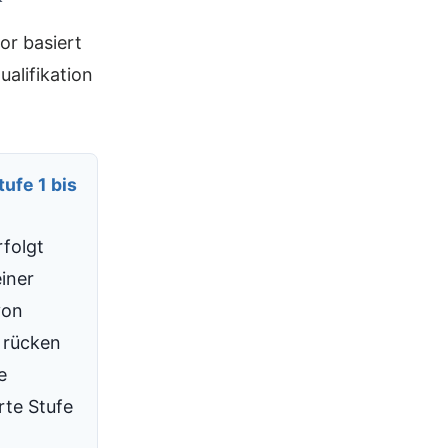
or basiert
alifikation
ufe 1 bis
rfolgt
iner
von
e rücken
e
rte Stufe