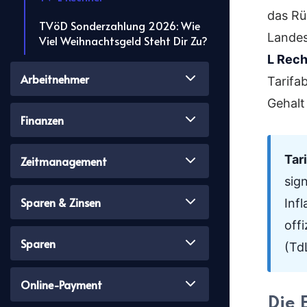
das Rü
TVöD Sonderzahlung 2026: Wie
Landes
Viel Weihnachtsgeld Steht Dir Zu?
L Rec
Arbeitnehmer
Tarifa
Gehalt
Finanzen
Tar
Zeitmanagement
sig
Sparen & Zinsen
Inf
off
Sparen
(Td
Online-Payment
Die 