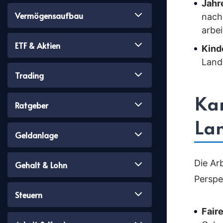
Jahr
Vermögensaufbau
nachd
arbe
ETF & Aktien
Kind
Land
Trading
Kar
Ratgeber
La
Geldanlage
Die Ar
Gehalt & Lohn
Perspek
Steuern
Fair