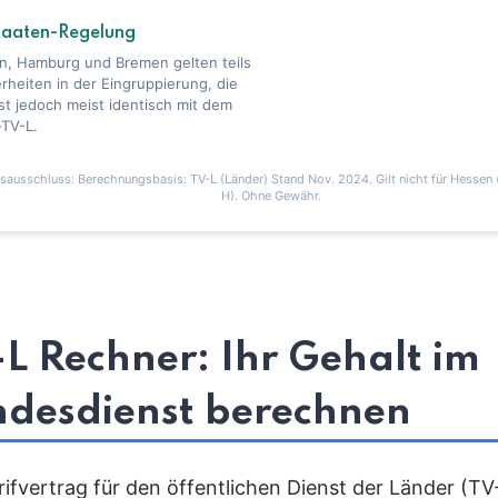
taaten-Regelung
in, Hamburg und Bremen gelten teils
heiten in der Eingruppierung, die
ist jedoch meist identisch mit dem
-TV-L.
sausschluss: Berechnungsbasis: TV-L (Länder) Stand Nov. 2024. Gilt nicht für Hessen (
H). Ohne Gewähr.
L Rechner: Ihr Gehalt im
ndesdienst berechnen
rifvertrag für den öffentlichen Dienst der Länder (TV-