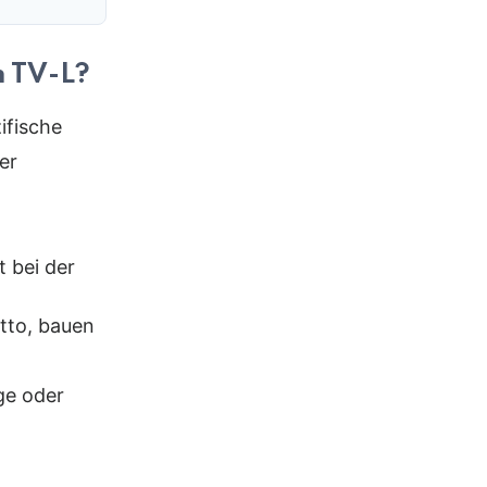
m TV-L?
ifische
er
 bei der
etto, bauen
ge oder