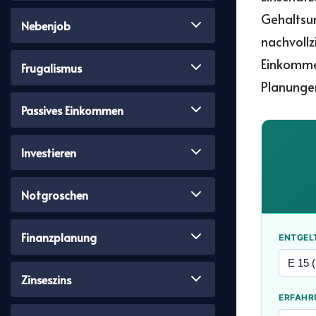
Gehaltsun
Nebenjob
nachvollz
Einkommen
Frugalismus
Planunge
Passives Einkommen
Investieren
Notgroschen
Finanzplanung
ENTGEL
Zinseszins
ERFAHR