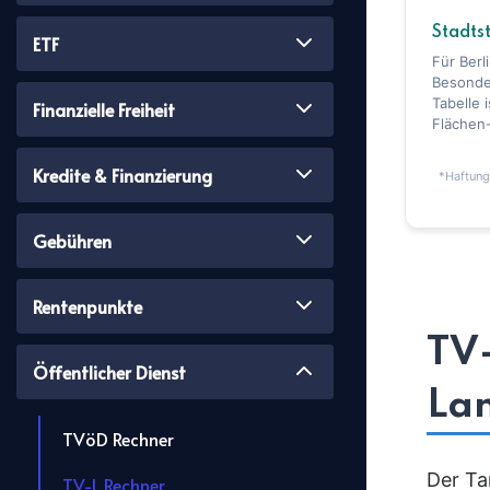
Stadts
ETF
Für Berl
Besonder
Tabelle 
Finanzielle Freiheit
Flächen
Kredite & Finanzierung
*Haftung
Gebühren
Rentenpunkte
TV-
Öffentlicher Dienst
La
TVöD Rechner
Der Ta
TV-L Rechner