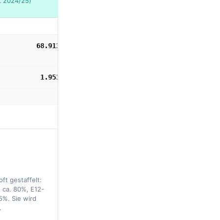
L 2024/25)
68.913,00 €
1.953,00 €
ft gestaffelt:
 ca. 80%, E12-
5%. Sie wird
.