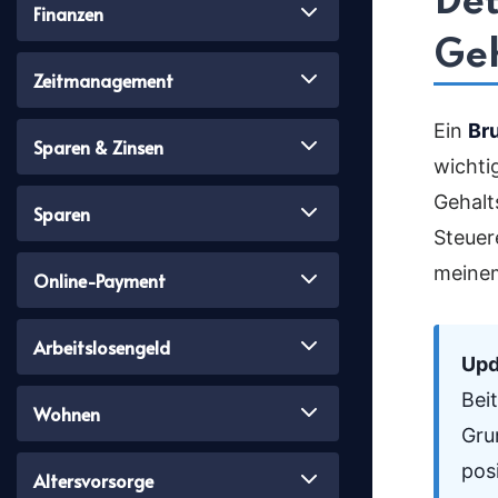
Det
Finanzen
Ge
Zeitmanagement
Ein
Br
Sparen & Zinsen
wichti
Gehalt
Sparen
Steuere
meinem
Online-Payment
Arbeitslosengeld
Upd
Bei
Wohnen
Gru
pos
Altersvorsorge