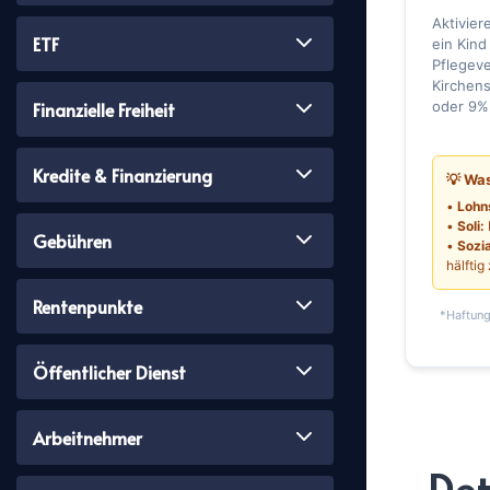
Aktivier
ETF
ein Kind
Pflegev
Kirchen
Finanzielle Freiheit
oder 9%
Kredite & Finanzierung
💡 Wa
•
Lohn
•
Soli:
Gebühren
•
Sozi
hälftig
Rentenpunkte
*Haftung
Öffentlicher Dienst
Arbeitnehmer