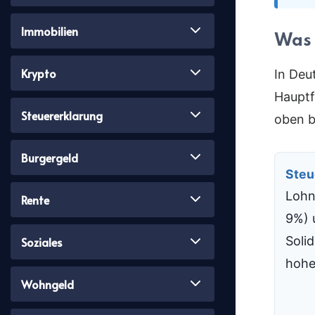
Immobilien
Was 
Krypto
In Deu
Hauptf
Steuererklarung
oben b
Burgergeld
Steu
Lohn
Rente
9%) 
Solid
Soziales
hohe
Wohngeld