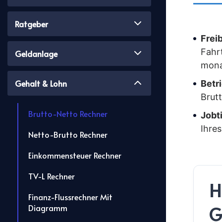
Ratgeber
Frei
Fahr
Geldanlage
mona
Gehalt & Lohn
Betr
Brut
Brutto-Netto Rechner
Jobt
Ihres
Netto-Brutto Rechner
Einkommensteuer Rechner
TV-L Rechner
H
Finanz-Flussrechner Mit
Diagramm
G