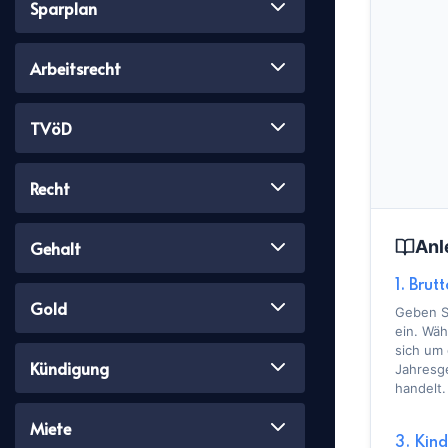
Sparplan
Arbeitsrecht
TVöD
Recht
Anl
Gehalt
1. Brut
Gold
Geben Si
ein. Wäh
sich um
Kündigung
Jahresge
handelt.
Miete
3. Kin