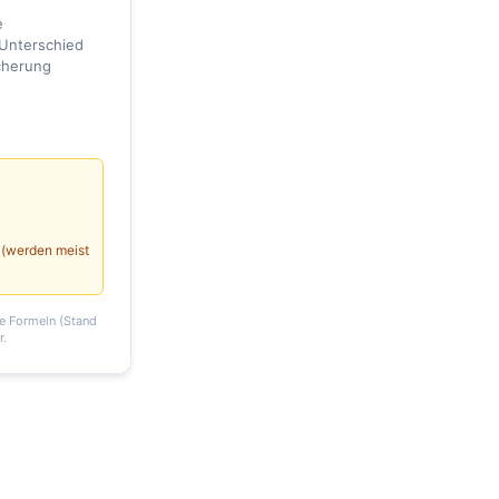
e
Unterschied
cherung
 (werden meist
te Formeln (Stand
r.