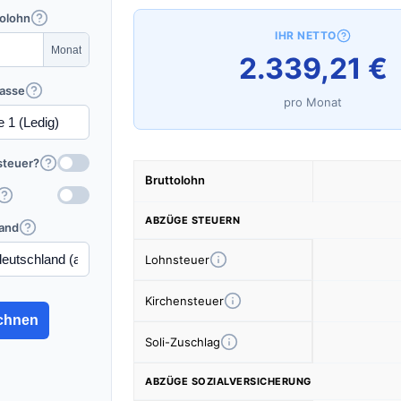
tolohn
IHR NETTO
2.339,21 €
lasse
pro Monat
steuer?
Bruttolohn
ABZÜGE STEUERN
and
Lohnsteuer
Kirchensteuer
chnen
Soli-Zuschlag
ABZÜGE SOZIALVERSICHERUNG