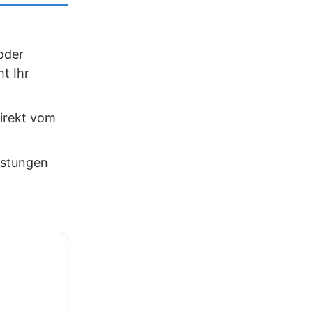
oder
t Ihr
irekt vom
istungen