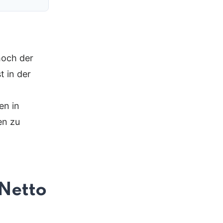
hoch der
t in der
en in
en zu
 Netto