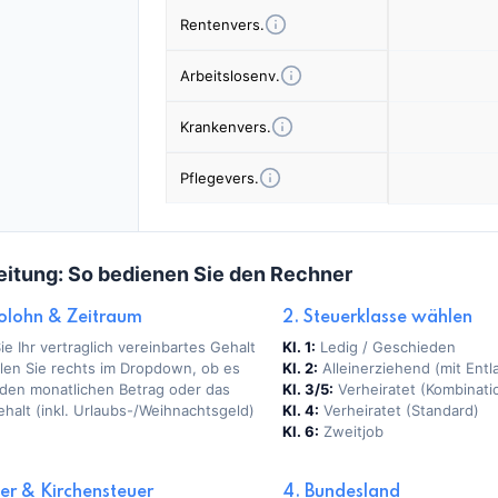
Rentenvers.
Arbeitslosenv.
Krankenvers.
Pflegevers.
eitung: So bedienen Sie den Rechner
tolohn & Zeitraum
2. Steuerklasse wählen
e Ihr vertraglich vereinbartes Gehalt
Kl. 1:
Ledig / Geschieden
len Sie rechts im Dropdown, ob es
Kl. 2:
Alleinerziehend (mit Ent
 den monatlichen Betrag oder das
Kl. 3/5:
Verheiratet (Kombinati
halt (inkl. Urlaubs-/Weihnachtsgeld)
Kl. 4:
Verheiratet (Standard)
Kl. 6:
Zweitjob
der & Kirchensteuer
4. Bundesland