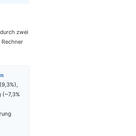
 durch zwei
r Rechner
en
(9,3%),
g (~7,3%
erung