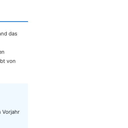
and das
en
ibt von
m Vorjahr