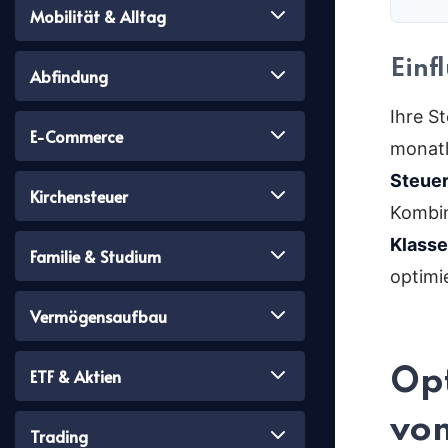
Mobilität & Alltag
Einf
Abfindung
Ihre S
E-Commerce
monatl
Steuer
Kirchensteuer
Kombi
Klasse
Familie & Studium
optimi
Vermögensaufbau
Opt
ETF & Aktien
vom
Trading