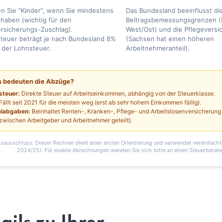
en Sie "Kinder", wenn Sie mindestens
Das Bundesland beeinflusst di
 haben (wichtig für den
Beitragsbemessungsgrenzen (
ersicherungs-Zuschlag).
West/Ost) und die Pflegeversi
steuer beträgt je nach Bundesland 8%
(Sachsen hat einen höheren
 der Lohnsteuer.
Arbeitnehmeranteil).
s bedeuten die Abzüge?
steuer:
Direkte Steuer auf Arbeitseinkommen, abhängig von der Steuerklasse.
Fällt seit 2021 für die meisten weg (erst ab sehr hohem Einkommen fällig).
alabgaben:
Beinhaltet Renten-, Kranken-, Pflege- und Arbeitslosenversicherung
 zwischen Arbeitgeber und Arbeitnehmer geteilt).
sausschluss: Dieser Rechner dient einer ersten Orientierung und verwendet vereinfach
2024/25). Für exakte Abrechnungen wenden Sie sich bitte an einen Steuerberate