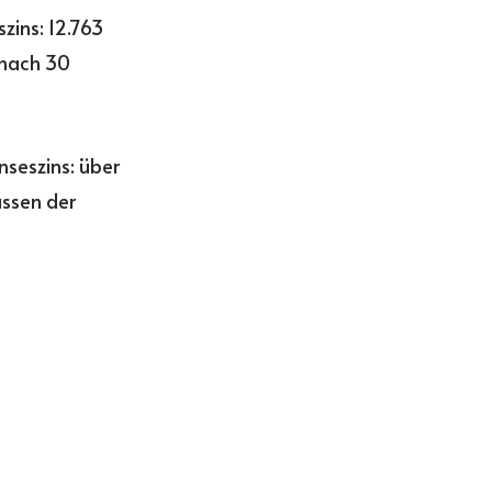
zins: 12.763
s nach 30
nseszins: über
assen der