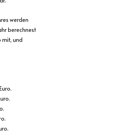
ar.
ahres werden
ahr berechnest
 mit, und
Euro.
Euro.
o.
ro.
uro.