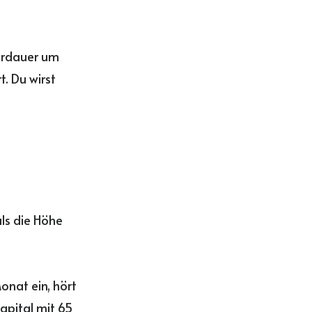
ardauer um
. Du wirst
als die Höhe
onat ein, hört
apital mit 65