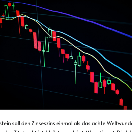
nstein soll den Zinseszins einmal als das achte Weltwund