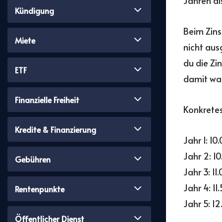
Jahren al
Kündigung
Beim Zins
Miete
nicht aus
du die Zi
ETF
damit wac
Finanzielle Freiheit
Konkretes 
Kredite & Finanzierung
Jahr 1: 1
Jahr 2: 1
Gebühren
Jahr 3: 11
Jahr 4: 11
Rentenpunkte
Jahr 5: 12
Öffentlicher Dienst