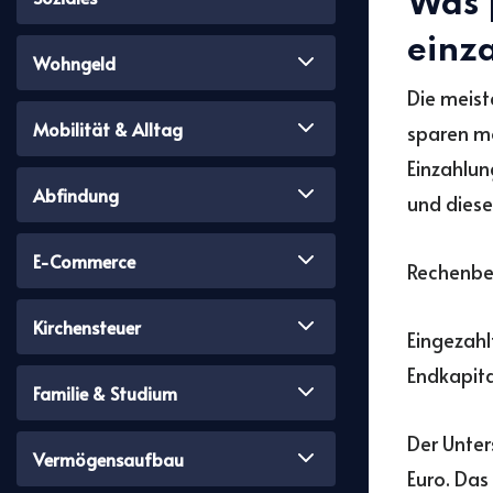
Was 
einz
Wohngeld
Die meist
Mobilität & Alltag
sparen mo
Einzahlun
Abfindung
und diese
E-Commerce
Rechenbei
Kirchensteuer
Eingezahl
Endkapita
Familie & Studium
Der Unter
Vermögensaufbau
Euro. Das 