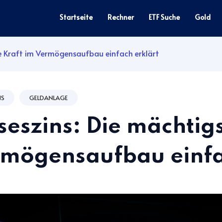
Startseite
Rechner
ETF Suche
Gold
te Kraft im Vermögensaufbau einfach erklärt
NS
GELDANLAGE
seszins: Die mächtigs
mögensaufbau einfa