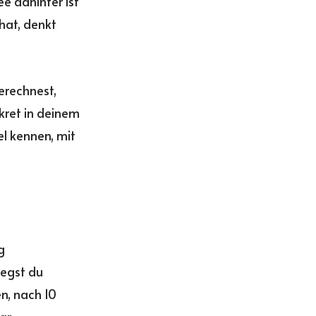
ee dahinter ist
 hat, denkt
berechnest,
kret in deinem
l kennen, mit
g
Legst du
en, nach 10