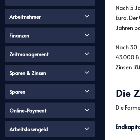
Nach 5 Ja
Arbeitnehmer
Euro. Der
Jahren pa
Finanzen
Nach 30 J
Zeitmanagement
43.000 Eu
Zinsen 18
Sparen & Zinsen
Sparen
Die 
Die Formel
Online-Payment
Endkapita
Arbeitslosengeld