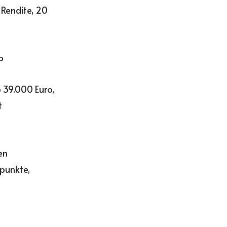
 Rendite, 20
o
 39.000 Euro,
t
en
tpunkte,