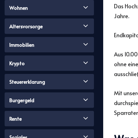
Das Hochz
Wohnen
Jahre.
Altersvorsorge
Endkapita
Immobilien
Aus 10.00
Krypto
ohne eine
ausschlie
Steuererklarung
Mit unse
Burgergeld
durchspie
Sparraten
Rente
Soziales