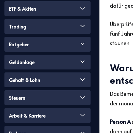
dafür gea
ETF & Aktien
Überprüf
Trading
fünf Jahr
staunen.
Ratgeber
Geldanlage
Waru
Gehalt & Lohn
ents
Das Bemer
Steuern
der monat
Arbeit & Karriere
Person A
dann auf 