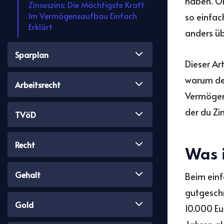
haben. Ob
Zinseszins: Die Mächtigste Kraft
Im Vermögensaufbau Einfach
so einfac
Erklärt
anders üb
Sparplan
Dieser Art
warum der
Arbeitsrecht
Vermögens
der du Zi
TVöD
Recht
Was 
Gehalt
Beim einf
gutgeschr
Gold
10.000 Eu