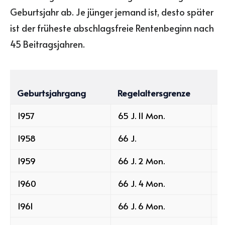
Geburtsjahr ab. Je jünger jemand ist, desto später
ist der früheste abschlagsfreie Rentenbeginn nach
45 Beitragsjahren.
F
Geburtsjahrgang
Regelaltersgrenze
n
1957
65 J. 11 Mon.
6
1958
66 J.
6
1959
66 J. 2 Mon.
6
1960
66 J. 4 Mon.
6
1961
66 J. 6 Mon.
6