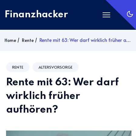
Finanzhacker
Startseite
Rente mit 63: Wer darf wirklich früher aufhören?
Home
Rente
Rechner
ETF Suche
RENTE
ALTERSVORSORGE
Gold
Rente mit 63: Wer darf
Silber
Anmelden
wirklich früher
aufhören?
Abonnieren