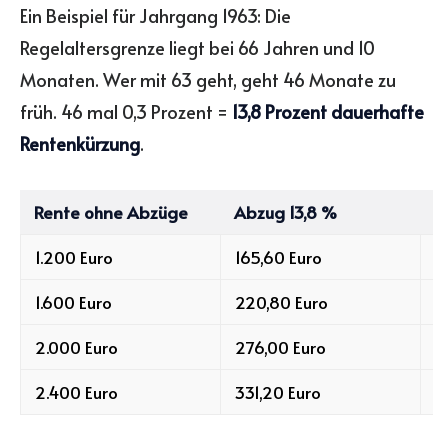
Ein Beispiel für Jahrgang 1963: Die
Regelaltersgrenze liegt bei 66 Jahren und 10
Monaten. Wer mit 63 geht, geht 46 Monate zu
früh. 46 mal 0,3 Prozent =
13,8 Prozent dauerhafte
Rentenkürzung
.
Rente ohne Abzüge
Abzug 13,8 %
R
1.200 Euro
165,60 Euro
1
1.600 Euro
220,80 Euro
1
2.000 Euro
276,00 Euro
1
2.400 Euro
331,20 Euro
2