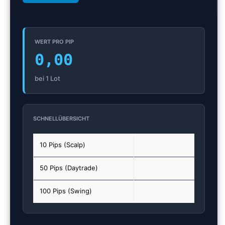
WERT PRO PIP
0,00
bei
1
Lot
SCHNELLÜBERSICHT
10 Pips (Scalp)
0,0
50 Pips (Daytrade)
0,0
100 Pips (Swing)
0,0