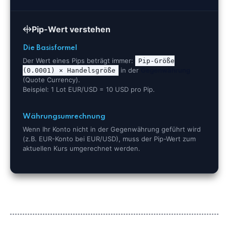
Pip-Wert verstehen
Die Basisformel
Der Wert eines Pips beträgt immer:
Pip-Größe
in der
Gegenwährung
(0.0001) × Handelsgröße
(Quote Currency).
Beispiel: 1 Lot EUR/USD = 10 USD pro Pip.
Währungsumrechnung
Wenn Ihr Konto nicht in der Gegenwährung geführt wird
(z.B. EUR-Konto bei EUR/USD), muss der Pip-Wert zum
aktuellen Kurs umgerechnet werden.