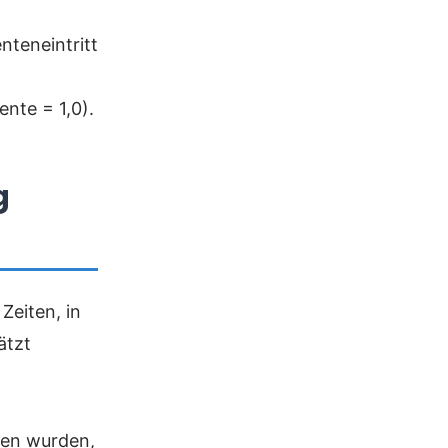
nteneintritt
ente = 1,0).
g
eiten, in
ätzt
ren wurden,