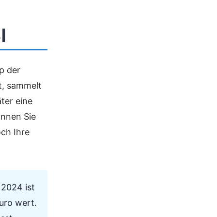
o
l
p der
t, sammelt
äter eine
nnen Sie
och Ihre
 2024 ist
uro wert.