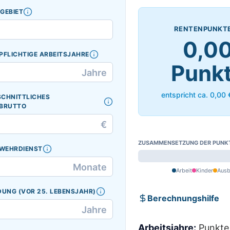
GEBIET
RENTENPUNKT
0,0
PFLICHTIGE ARBEITSJAHRE
Punk
Jahre
entspricht ca. 0,00
CHNITTLICHES
BRUTTO
€
ZUSAMMENSETZUNG DER PUNK
/ WEHRDIENST
Monate
Arbeit
Kinder
Ausb
DUNG (VOR 25. LEBENSJAHR)
Berechnungshilfe
Jahre
Arbeitsjahre:
Punkte