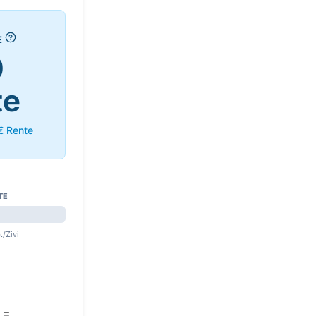
E
0
te
 € Rente
TE
./Zivi
 =