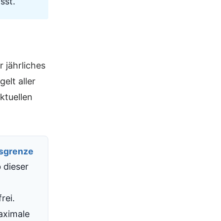
sst.
 jährliches
elt aller
ktuellen
sgrenze
 dieser
rei.
aximale