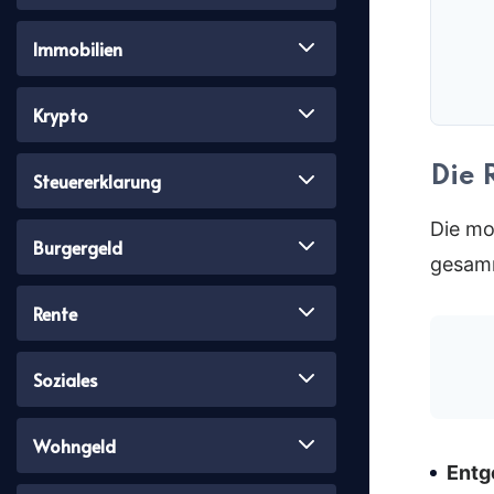
Immobilien
Krypto
Die 
Steuererklarung
Die mon
Burgergeld
gesamm
Rente
Soziales
Wohngeld
Entg