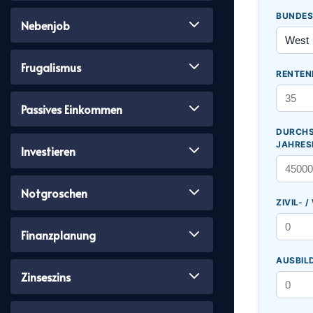
BUNDES
Nebenjob
Frugalismus
RENTEN
Passives Einkommen
DURCHS
JAHRES
Investieren
Notgroschen
ZIVIL- 
Finanzplanung
AUSBIL
Zinseszins