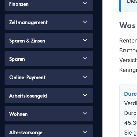
Die
Finanzen
Zeitmanagement
Was 
Sparen & Zinsen
Renten
Brutto
Sparen
Versic
Kenng
Online-Payment
Durc
Arbeitslosengeld
Verd
Durc
Wohnen
45.3
Altersvorsorge
Sie 