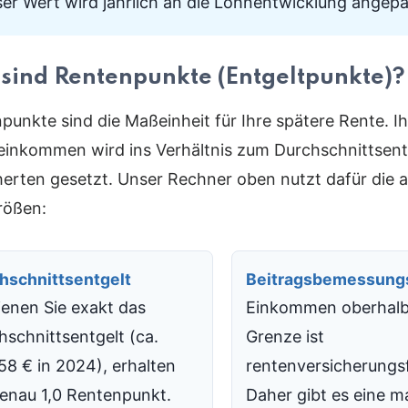
ser Wert wird jährlich an die Lohnentwicklung angepa
sind Rentenpunkte (Entgeltpunkte)?
punkte sind die Maßeinheit für Ihre spätere Rente. Ihr
einkommen wird ins Verhältnis zum Durchschnittsentg
herten gesetzt. Unser Rechner oben nutzt dafür die a
rößen:
hschnittsentgelt
Beitragsbemessung
ienen Sie exakt das
Einkommen oberhalb
hschnittsentgelt (ca.
Grenze ist
58 € in 2024), erhalten
rentenversicherungsf
genau 1,0 Rentenpunkt.
Daher gibt es eine m