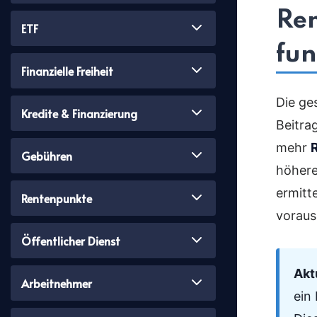
Re
ETF
fun
Finanzielle Freiheit
Die ge
Kredite & Finanzierung
Beitra
mehr
Gebühren
höhere
ermitt
Rentenpunkte
vorauss
Öffentlicher Dienst
Akt
Arbeitnehmer
ein