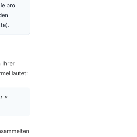
ie pro
den
te).
 Ihrer
mel lautet:
r ×
gesammelten