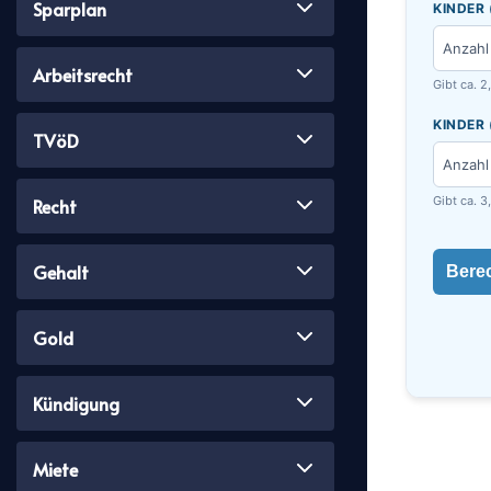
Sparplan
KINDER 
Anzahl
Arbeitsrecht
Gibt ca. 2
KINDER 
TVöD
Anzahl
Gibt ca. 3
Recht
Gehalt
Bere
Gold
Kündigung
Miete