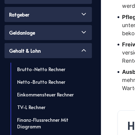
werd
Ratgeber
Pfle
unte
Geldanlage
bek
Freiw
Gehalt & Lohn
versi
Rent
Brutto-Netto Rechner
Ausb
mehr
Netto-Brutto Rechner
Warte
Einkommensteuer Rechner
TV-L Rechner
Finanz-Flussrechner Mit
H
Diagramm