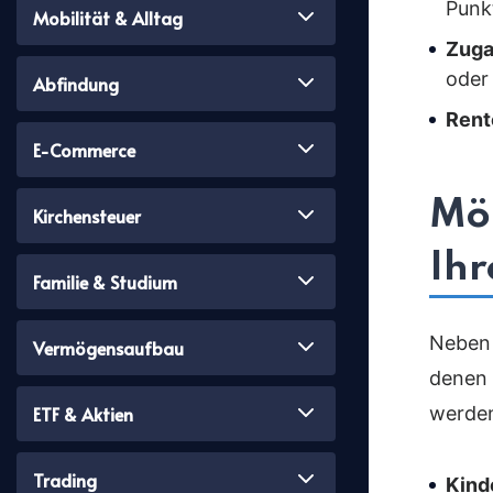
Punk
Mobilität & Alltag
Zuga
oder
Abfindung
Rent
E-Commerce
Mög
Kirchensteuer
Ihr
Familie & Studium
Neben 
Vermögensaufbau
denen 
ETF & Aktien
werde
Trading
Kind