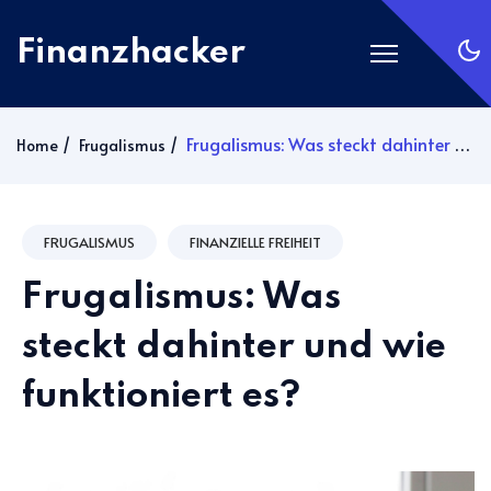
Finanzhacker
Startseite
Frugalismus: Was steckt dahinter und wie funktioniert es?
Home
Frugalismus
Rechner
ETF Suche
FRUGALISMUS
FINANZIELLE FREIHEIT
Gold
Frugalismus: Was
Silber
Anmelden
steckt dahinter und wie
funktioniert es?
Abonnieren