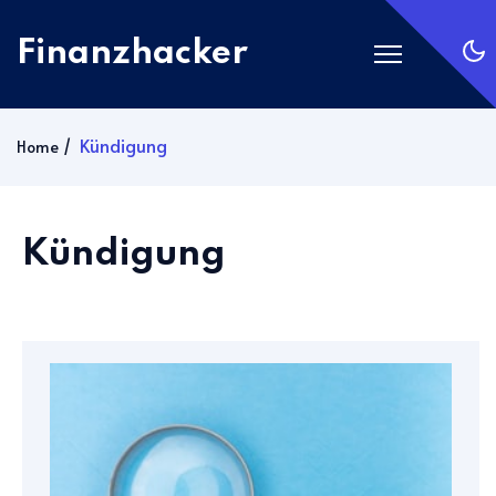
Finanzhacker
Startseite
Kündigung
Home
Rechner
ETF Suche
Kündigung
Gold
Silber
Anmelden
Abonnieren