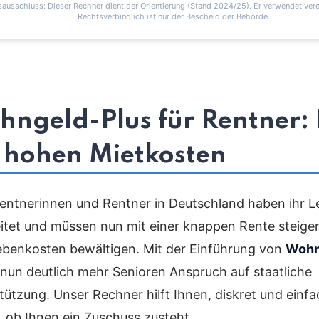
ausschluss: Dieser Rechner dient der Orientierung (Stand 2024/25). Er verwendet vere
Rechtsverbindlich ist nur der Bescheid der Behörde.
ngeld-Plus für Rentner: 
 hohen Mietkosten
Rentnerinnen und Rentner in Deutschland haben ihr L
itet und müssen nun mit einer knappen Rente steige
benkosten bewältigen. Mit der Einführung von
Wohn
nun deutlich mehr Senioren Anspruch auf staatliche
tützung. Unser Rechner hilft Ihnen, diskret und einfa
, ob Ihnen ein Zuschuss zusteht.