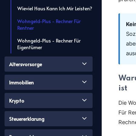
Wieviel Haus Kann Ich Mir Leisten?
Wohngeld-Plus - Rechner Für
Kei
Rentner
Soz
Wohngeld-Plus - Rechner Für
abe
Eigentümer
ausd
Altersvorsorge
Waru
Immobilien
ist
Krypto
Die Wo
Für Re
Steuererklarung
Rechne