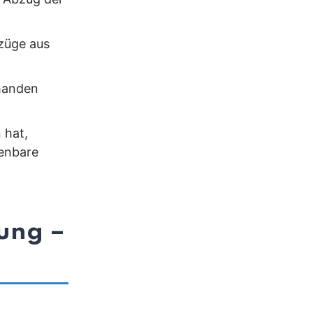
züge aus
handen
 hat,
henbare
ung –