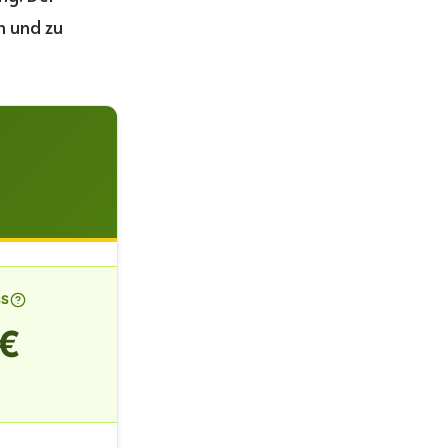
n und zu
SS
 €