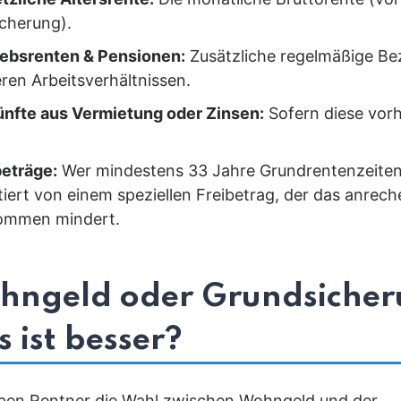
icherung).
iebsrenten & Pensionen:
Zusätzliche regelmäßige Be
ren Arbeitsverhältnissen.
ünfte aus Vermietung oder Zinsen:
Sofern diese vor
beträge:
Wer mindestens 33 Jahre Grundrentenzeiten
tiert von einem speziellen Freibetrag, der das anrec
ommen mindert.
hngeld oder Grundsicher
 ist besser?
ben Rentner die Wahl zwischen Wohngeld und der