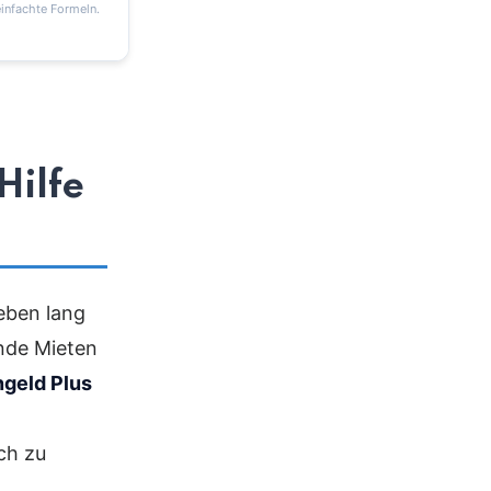
infachte Formeln.
Hilfe
eben lang
nde Mieten
geld Plus
ch zu