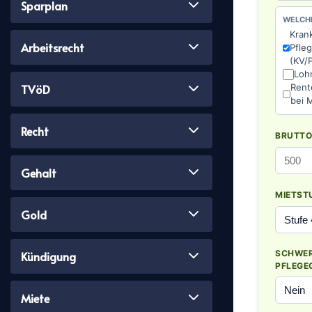
Sparplan
WELCHE
Kran
Arbeitsrecht
Pfle
(KV/
Loh
TVöD
Rent
bei M
Recht
BRUTTO
Gehalt
MIETST
Gold
SCHWER
Kündigung
PFLEGE
Miete