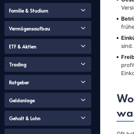
Vers
Familie & Studium
Betr
frühe
Vermögensaufbau
Eink
sind.
ETF & Aktien
Frei
Trading
profi
Eink
Ratgeber
Wo
Geldanlage
was
Gehalt & Lohn
Oft ha