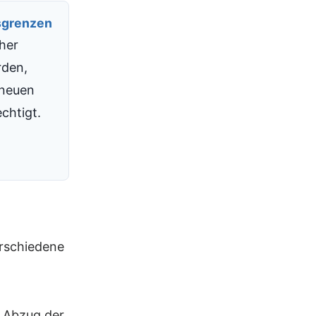
sgrenzen
üher
rden,
 neuen
chtigt.
rschiedene
r Abzug der