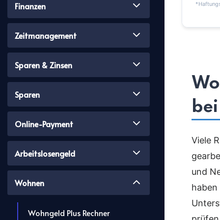
Finanzen
*Haftungs
Zeitmanagement
Sparen & Zinsen
Woh
Sparen
bei
Online-Payment
Viele 
Arbeitslosengeld
gearbe
und Ne
Wohnen
haben 
Unters
Wohngeld Plus Rechner
prüfen