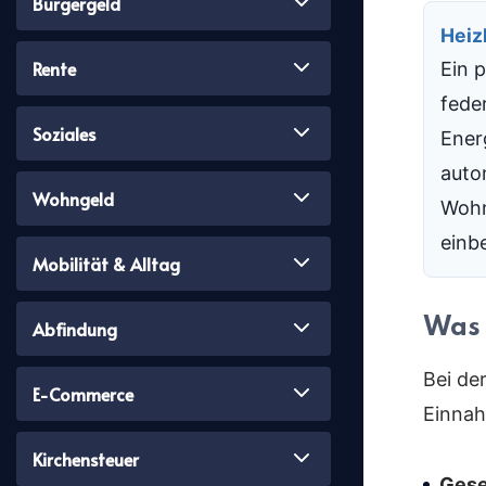
Burgergeld
Heiz
Rente
Ein 
fede
Soziales
Ener
auto
Wohngeld
Wohn
einb
Mobilität & Alltag
Was 
Abfindung
Bei de
E-Commerce
Einnah
Kirchensteuer
Gese