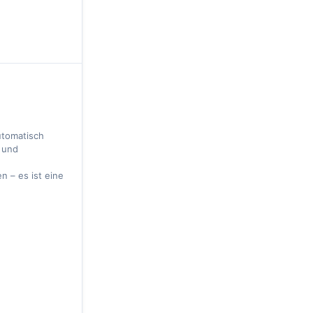
utomatisch
 und
 – es ist eine