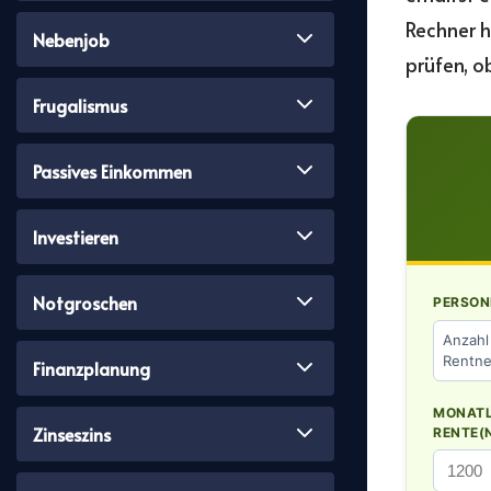
Rechner h
Nebenjob
prüfen, o
Frugalismus
Passives Einkommen
Investieren
Notgroschen
PERSON
Anzahl
Rentne
Finanzplanung
MONATL
Zinseszins
RENTE(