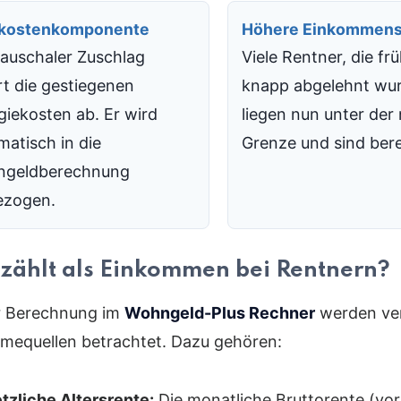
kostenkomponente
Höhere Einkommen
pauschaler Zuschlag
Viele Rentner, die fr
rt die gestiegenen
knapp abgelehnt wu
giekosten ab. Er wird
liegen nun unter der
matisch in die
Grenze und sind bere
geldberechnung
ezogen.
zählt als Einkommen bei Rentnern?
r Berechnung im
Wohngeld-Plus Rechner
werden ve
mequellen betrachtet. Dazu gehören:
tzliche Altersrente:
Die monatliche Bruttorente (vo