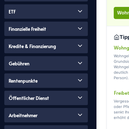
ETF
Wohn
Finanzielle Freiheit
Tip
Kredite & Finanzierung
Wohnge
Wohngel
Grundsic
Gebühren
Wohngel
deutlich
Person).
Rentenpunkte
Freibe
Öffentlicher Dienst
Vergess
oder Pf
senkt I
Arbeitnehmer
erhöht d