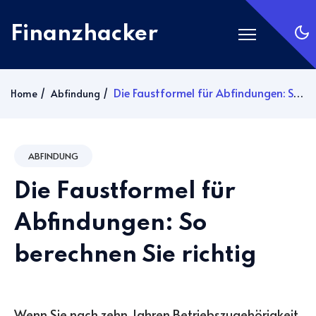
Finanzhacker
Startseite
Die Faustformel für Abfindungen: So berechnen Sie richtig
Home
Abfindung
Rechner
ETF Suche
ABFINDUNG
Gold
Die Faustformel für
Silber
Anmelden
Abfindungen: So
berechnen Sie richtig
Abonnieren
Wenn Sie nach zehn Jahren Betriebszugehörigkeit