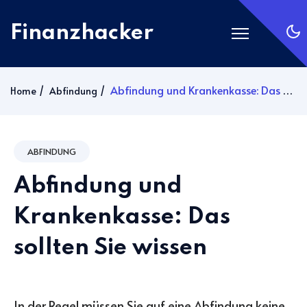
Finanzhacker
Startseite
Abfindung und Krankenkasse: Das sollten Sie wissen
Home
Abfindung
Rechner
ETF Suche
ABFINDUNG
Gold
Abfindung und
Silber
Anmelden
Krankenkasse: Das
sollten Sie wissen
Abonnieren
In der Regel müssen Sie auf eine Abfindung keine