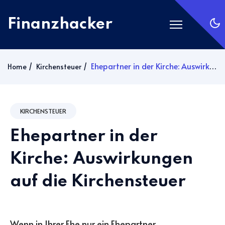
Finanzhacker
Startseite
Ehepartner in der Kirche: Auswirkungen auf die Kirchensteuer
Home
Kirchensteuer
Rechner
ETF Suche
KIRCHENSTEUER
Gold
Ehepartner in der
Silber
Anmelden
Kirche: Auswirkungen
auf die Kirchensteuer
Abonnieren
Wenn in Ihrer Ehe nur ein Ehepartner