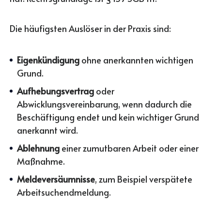
Die häufigsten Auslöser in der Praxis sind:
Eigenkündigung
ohne anerkannten wichtigen
Grund.
Aufhebungsvertrag
oder
Abwicklungsvereinbarung, wenn dadurch die
Beschäftigung endet und kein wichtiger Grund
anerkannt wird.
Ablehnung
einer zumutbaren Arbeit oder einer
Maßnahme.
Meldeversäumnisse
, zum Beispiel verspätete
Arbeitsuchendmeldung.