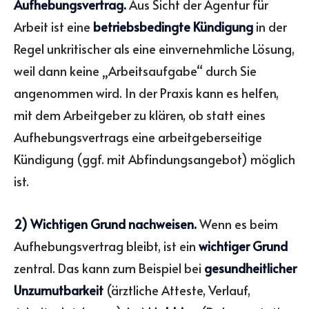
Aufhebungsvertrag.
Aus Sicht der Agentur für
Arbeit ist eine
betriebsbedingte Kündigung
in der
Regel unkritischer als eine einvernehmliche Lösung,
weil dann keine „Arbeitsaufgabe“ durch Sie
angenommen wird. In der Praxis kann es helfen,
mit dem Arbeitgeber zu klären, ob statt eines
Aufhebungsvertrags eine arbeitgeberseitige
Kündigung (ggf. mit Abfindungsangebot) möglich
ist.
2) Wichtigen Grund nachweisen.
Wenn es beim
Aufhebungsvertrag bleibt, ist ein
wichtiger Grund
zentral. Das kann zum Beispiel bei
gesundheitlicher
Unzumutbarkeit
(ärztliche Atteste, Verlauf,