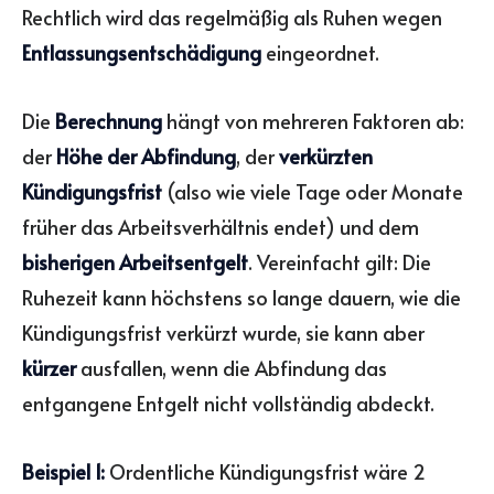
Rechtlich wird das regelmäßig als Ruhen wegen
Entlassungsentschädigung
eingeordnet.
Die
Berechnung
hängt von mehreren Faktoren ab:
der
Höhe der Abfindung
, der
verkürzten
Kündigungsfrist
(also wie viele Tage oder Monate
früher das Arbeitsverhältnis endet) und dem
bisherigen Arbeitsentgelt
. Vereinfacht gilt: Die
Ruhezeit kann höchstens so lange dauern, wie die
Kündigungsfrist verkürzt wurde, sie kann aber
kürzer
ausfallen, wenn die Abfindung das
entgangene Entgelt nicht vollständig abdeckt.
Beispiel 1:
Ordentliche Kündigungsfrist wäre 2