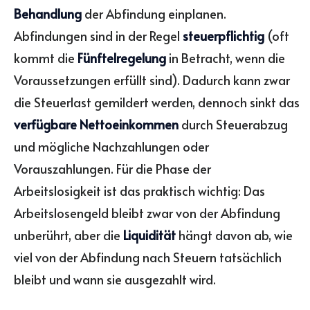
Behandlung
der Abfindung einplanen.
Abfindungen sind in der Regel
steuerpflichtig
(oft
kommt die
Fünftelregelung
in Betracht, wenn die
Voraussetzungen erfüllt sind). Dadurch kann zwar
die Steuerlast gemildert werden, dennoch sinkt das
verfügbare Nettoeinkommen
durch Steuerabzug
und mögliche Nachzahlungen oder
Vorauszahlungen. Für die Phase der
Arbeitslosigkeit ist das praktisch wichtig: Das
Arbeitslosengeld bleibt zwar von der Abfindung
unberührt, aber die
Liquidität
hängt davon ab, wie
viel von der Abfindung nach Steuern tatsächlich
bleibt und wann sie ausgezahlt wird.