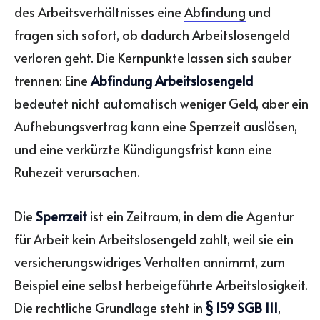
des Arbeitsverhältnisses eine
Abfindung
und
fragen sich sofort, ob dadurch Arbeitslosengeld
verloren geht. Die Kernpunkte lassen sich sauber
trennen: Eine
Abfindung Arbeitslosengeld
bedeutet nicht automatisch weniger Geld, aber ein
Aufhebungsvertrag kann eine Sperrzeit auslösen,
und eine verkürzte Kündigungsfrist kann eine
Ruhezeit verursachen.
Die
Sperrzeit
ist ein Zeitraum, in dem die Agentur
für Arbeit kein Arbeitslosengeld zahlt, weil sie ein
versicherungswidriges Verhalten annimmt, zum
Beispiel eine selbst herbeigeführte Arbeitslosigkeit.
Die rechtliche Grundlage steht in
§ 159 SGB III
,