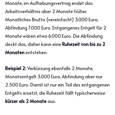
Monate, im Aufhebungsvertrag endet das
Arbeitsverhältnis aber 2 Monate früher.
Monatliches Brutto (vereinfacht) 3.000 Euro,
Abfindung 7.000 Euro. Entgangenes Entgelt für 2
Monate wären etwa 6.000 Euro. Die Abfindung
deckt das, daher kann eine
Ruhezeit von bis zu 2
Monaten
entstehen.
Beispiel 2:
Verkürzung ebenfalls 2 Monate,
Monatsentgelt 3.000 Euro, Abfindung aber nur
2.500 Euro. Damit ist nur ein Teil des entgangenen
Entgelts ersetzt, die Ruhezeit fällt typischerweise
kürzer als 2 Monate
aus.