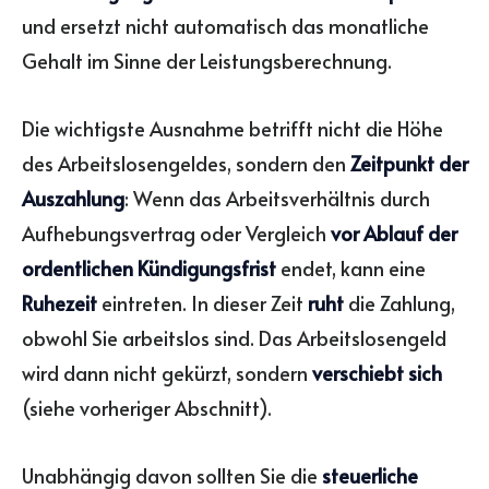
und ersetzt nicht automatisch das monatliche
Gehalt im Sinne der Leistungsberechnung.
Die wichtigste Ausnahme betrifft nicht die Höhe
des Arbeitslosengeldes, sondern den
Zeitpunkt der
Auszahlung
: Wenn das Arbeitsverhältnis durch
Aufhebungsvertrag oder Vergleich
vor Ablauf der
ordentlichen Kündigungsfrist
endet, kann eine
Ruhezeit
eintreten. In dieser Zeit
ruht
die Zahlung,
obwohl Sie arbeitslos sind. Das Arbeitslosengeld
wird dann nicht gekürzt, sondern
verschiebt sich
(siehe vorheriger Abschnitt).
Unabhängig davon sollten Sie die
steuerliche