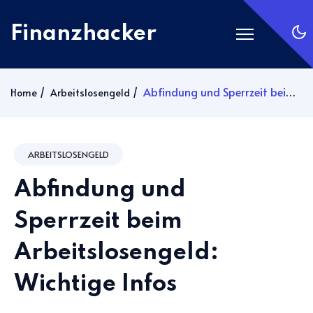
Finanzhacker
Startseite
Abfindung und Sperrzeit beim Arbeitslosengeld: Wichtige Infos
Home
Arbeitslosengeld
Rechner
ETF Suche
ARBEITSLOSENGELD
Gold
Abfindung und
Silber
Anmelden
Sperrzeit beim
Arbeitslosengeld:
Abonnieren
Wichtige Infos