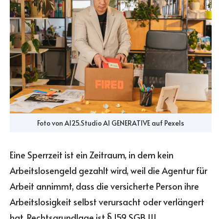
Foto von
AI25.Studio AI GENERATIVE
auf
Pexels
Eine Sperrzeit ist ein Zeitraum, in dem kein
Arbeitslosengeld gezahlt wird, weil die Agentur für
Arbeit annimmt, dass die versicherte Person ihre
Arbeitslosigkeit selbst verursacht oder verlängert
hat. Rechtsgrundlage ist § 159 SGB III.