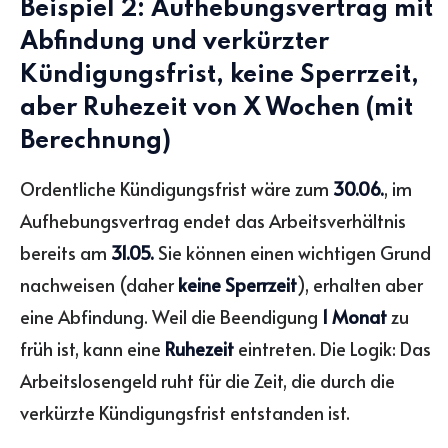
Beispiel 2: Aufhebungsvertrag mit
Abfindung und verkürzter
Kündigungsfrist, keine Sperrzeit,
aber Ruhezeit von X Wochen (mit
Berechnung)
Ordentliche Kündigungsfrist wäre zum
30.06.
, im
Aufhebungsvertrag endet das Arbeitsverhältnis
bereits am
31.05.
Sie können einen wichtigen Grund
nachweisen (daher
keine Sperrzeit
), erhalten aber
eine Abfindung. Weil die Beendigung
1 Monat
zu
früh ist, kann eine
Ruhezeit
eintreten. Die Logik: Das
Arbeitslosengeld ruht für die Zeit, die durch die
verkürzte Kündigungsfrist entstanden ist.