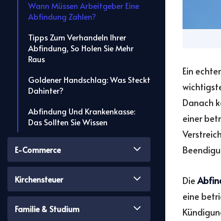
Wann Müssen Arbeitgeber Eine
Abfindung Zahlen?
Tipps Zum Verhandeln Ihrer
Abfindung, So Holen Sie Mehr
Raus
Ein echte
Goldener Handschlag: Was Steckt
wichtigst
Dahinter?
Danach ka
Abfindung Und Krankenkasse:
einer bet
Das Sollten Sie Wissen
Verstreic
Beendigun
E-Commerce
Kirchensteuer
Die
Abfin
eine betr
Familie & Studium
Kündigung