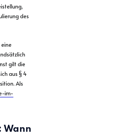
stellung,
ulierung des
 eine
ndsätzlich
t gilt die
ich aus § 4
ition. Als
e-im-
e: Wann