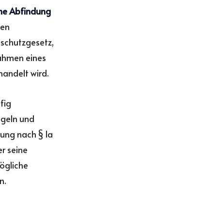
ne Abfindung
gen
schutzgesetz,
Rahmen eines
andelt wird.
fig
egeln und
dung nach § 1a
r seine
mögliche
n.