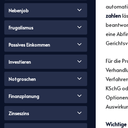
automati
Nebenjob
zahlen
lä
beantwor
Frugalismus
eine Abfi
Gerichtsv
Passives Einkommen
Für die P
Investieren
Verhandlu
Verfahren
Notgroschen
KSchG ode
Finanzplanung
Optionen 
Auswirku
Zinseszins
Wichtige 