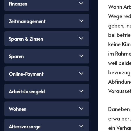
Finanzen
Wann Arbe
Wege redu
Zeitmanagement
geben, in
bei betri
Sparen & Zinsen
keine Kü
im Rahmen
Sparen
weil beid
bevorzuge
Online-Payment
Abfindung
Vorausse
Arbeitslosengeld
Daneben g
Wohnen
etwa per 
Altersvorsorge
ein Verha