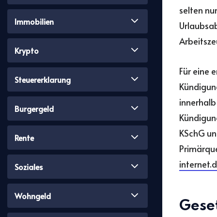
selten nu
Immobilien
Urlaubsab
Arbeitsze
Krypto
Für eine e
Steuererklarung
Kündigun
innerhalb
Burgergeld
Kündigung
KSchG und
Rente
Primärque
internet
Soziales
Wohngeld
Gese