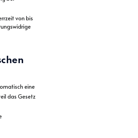
rzeit von bis
rungswidrige
schen
tomatisch eine
weil das Gesetz
e