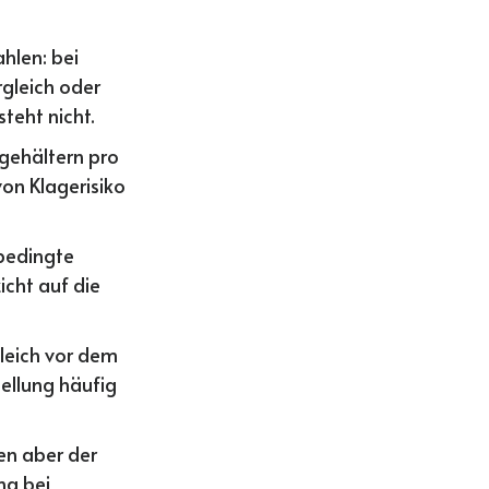
hlen: bei
rgleich oder
teht nicht.
sgehältern pro
on Klagerisiko
sbedingte
cht auf die
leich vor dem
tellung häufig
gen aber der
ng bei