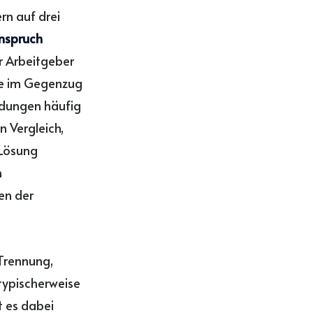
rn auf drei
Anspruch
r Arbeitgeber
ie im Gegenzug
ndungen häufig
 Vergleich,
 Lösung
n
en der
 Trennung,
typischerweise
t es dabei