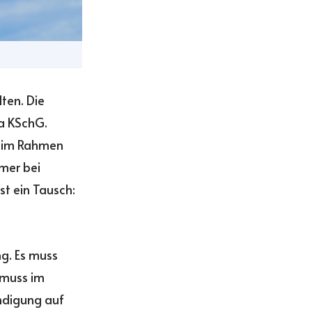
lten. Die
1a KSchG.
im Rahmen
mer bei
st ein Tausch:
g. Es muss
 muss im
ndigung auf