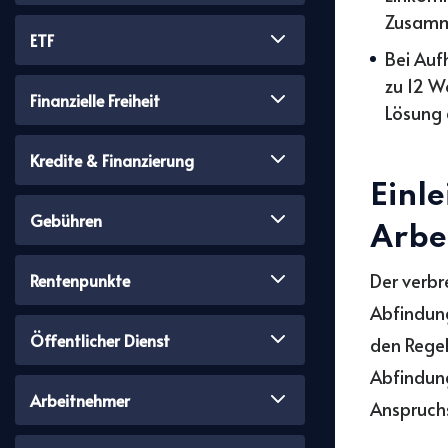
Zusamme
ETF
Bei Auf
zu 12 W
Finanzielle Freiheit
Lösung
Kredite & Finanzierung
Einl
Gebühren
Arbe
Der verbr
Rentenpunkte
Abfindung
Öffentlicher Dienst
den Regel
Abfindun
Arbeitnehmer
Anspruch