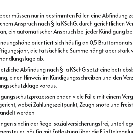
eber müssen nur in bestimmten Fällen eine Abfindung za
ichem Anspruch nach § 1a KSchG, durch gerichtlichen Ve
lan, ein automatischer Anspruch bei jeder Kündigung bes
indungshöhe orientiert sich häufig an 0,5 Bruttomonat
tigungsjahr, die tatsächliche Summe hängt aber stark v
handlungslage ab.
setzliche Abfindung nach § 1a KSchG setzt eine betrieb
ng, einen Hinweis im Kündigungsschreiben und den Verzi
ngsschutzklage voraus.
igungsschutzprozessen enden viele Fälle mit einem Verg
gericht, wobei Zahlungszeitpunkt, Zeugnisnote und Freis
andelt werden.
ngen sind in der Regel sozialversicherungsfrei, unterlie
ensteuer, häufig mit Entlastung über die Fünftelregelu