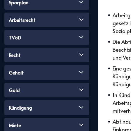
Sparplan
Arbeitg
Arbeitsrecht
gesetzl
Sozialp
TVöD
Die Abf
Beschäf
Recht
und Ver
Eine ge
Gehalt
Kündigu
Kündigu
Gold
In Künd
Arbeits
Kündigung
mitverh
Abfindu
Miete
Einkomm