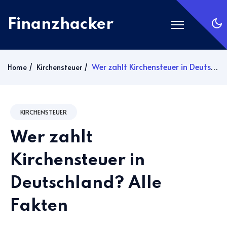
Finanzhacker
Startseite
Wer zahlt Kirchensteuer in Deutschland? Alle Fakten
Home
Kirchensteuer
Rechner
ETF Suche
KIRCHENSTEUER
Gold
Wer zahlt
Silber
Anmelden
Kirchensteuer in
Deutschland? Alle
Abonnieren
Fakten