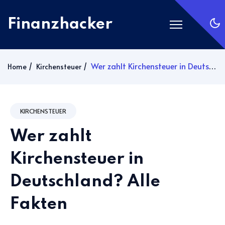
Finanzhacker
Startseite
Wer zahlt Kirchensteuer in Deutschland? Alle Fakten
Home
Kirchensteuer
Rechner
ETF Suche
KIRCHENSTEUER
Gold
Wer zahlt
Silber
Anmelden
Kirchensteuer in
Deutschland? Alle
Abonnieren
Fakten